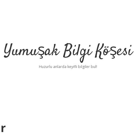
Yumuşak Bilgi Köşesi
Huzurlu anlarda keyifli bilgiler bul!
ar