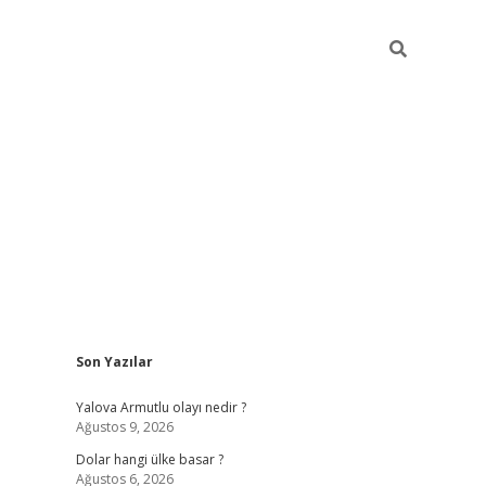
Sidebar
Son Yazılar
https://hiltonbet-giris.com/
betexper i
Yalova Armutlu olayı nedir ?
Ağustos 9, 2026
Dolar hangi ülke basar ?
Ağustos 6, 2026