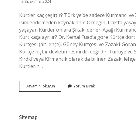
Tarih: Ekim 8, 2024
Kürtler kaç çeşittir? Türkiye’de sadece Kurmanci ve 
isimlendirmeden kaynaklanır. Örneğin, Irak’ta yaşay
yaşayan Kürtler onlara Şıkaki derler. Aşağı Kurmanci
Kürt kaça ayrılır? Dr. Kemal Fuad’a göre Kürtçe dört
Kürtçesi (alt lehçe), Güney Kürtçesi ve Zazakî-Goran
Kürtçe hiçbir devletin resmi dili değildir. Türkiye ve
Kirdkî veya Kîrmancik olarak da bilinen Zazaki lehçe
Kürtlerin…
Kaç
Devamını okuyun
Yorum Bırak
Çeşit
Kürt
Dili
Var
Sitemap