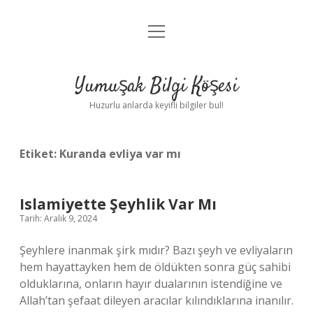
menüyü
Anasayfa
aç
Gizlilik Politikası
Yumuşak Bilgi Köşesi
Yasal Uyarı
Huzurlu anlarda keyifli bilgiler bul!
Hakkımızda
Etiket:
Kuranda evliya var mı
Islamiyette Şeyhlik Var Mı
Tarih: Aralık 9, 2024
Şeyhlere inanmak şirk mıdır? Bazı şeyh ve evliyaların
hem hayattayken hem de öldükten sonra güç sahibi
olduklarına, onların hayır dualarının istendiğine ve
Allah’tan şefaat dileyen aracılar kılındıklarına inanılır.