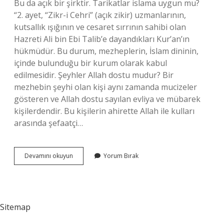
Bu da açık bir şirktir. Tarikatlar islama uygun mu?
“2. ayet, “Zikr-i Cehri” (açık zikir) uzmanlarının,
kutsallık ışığının ve cesaret sırrının sahibi olan
Hazreti Ali bin Ebi Talib’e dayandıkları Kur’an’ın
hükmüdür. Bu durum, mezheplerin, İslam dininin,
içinde bulunduğu bir kurum olarak kabul
edilmesidir. Şeyhler Allah dostu mudur? Bir
mezhebin şeyhi olan kişi aynı zamanda mucizeler
gösteren ve Allah dostu sayılan evliya ve mübarek
kişilerdendir. Bu kişilerin ahirette Allah ile kulları
arasında şefaatçi…
Islamiyette
Devamını okuyun
Yorum Bırak
Şeyhlik
Var
Mı
Sitemap