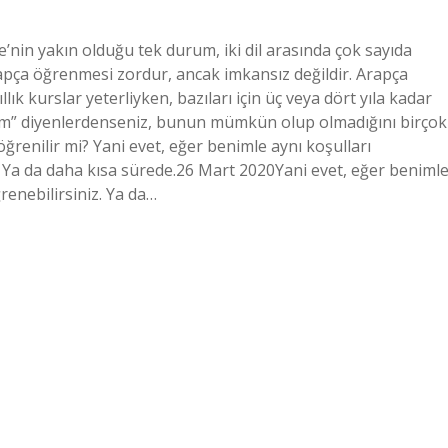
’nin yakın olduğu tek durum, iki dil arasında çok sayıda
apça öğrenmesi zordur, ancak imkansız değildir. Arapça
lık kurslar yeterliyken, bazıları için üç veya dört yıla kadar
orum” diyenlerdenseniz, bunun mümkün olup olmadığını birçok
öğrenilir mi? Yani evet, eğer benimle aynı koşulları
z. Ya da daha kısa sürede.26 Mart 2020Yani evet, eğer beniml
renebilirsiniz. Ya da…