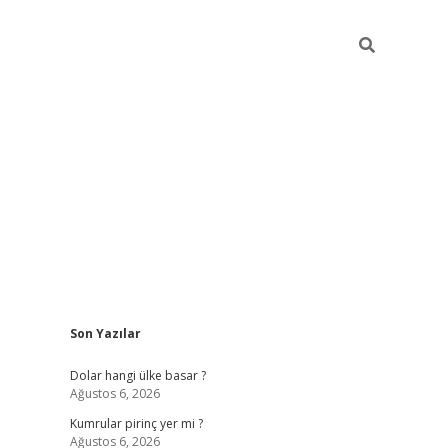
Sidebar
Son Yazılar
https://hiltonbet-giris.com/
betexper i
Dolar hangi ülke basar ?
Ağustos 6, 2026
Kumrular pirinç yer mi ?
Ağustos 6, 2026