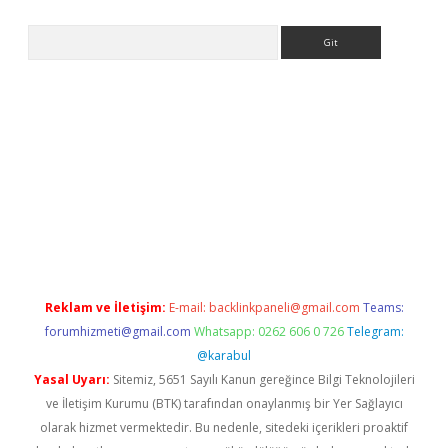
Arama
etexper indir
elexbetgiris.org
Reklam ve İletişim:
E-mail:
backlinkpaneli@gmail.com
Teams:
forumhizmeti@gmail.com
Whatsapp: 0262 606 0 726
Telegram:
@karabul
Yasal Uyarı:
Sitemiz, 5651 Sayılı Kanun gereğince Bilgi Teknolojileri
ve İletişim Kurumu (BTK) tarafından onaylanmış bir Yer Sağlayıcı
olarak hizmet vermektedir. Bu nedenle, sitedeki içerikleri proaktif