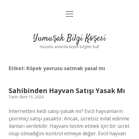
menüyü
Anasayfa
aç
Gizlilik Politikası
Yumuşak Bilgi Köşesi
Yasal Uyarı
Huzurlu anlarda keyifli bilgiler bul!
Hakkımızda
Etiket:
Köpek yavrusu satmak yasal mı
Sahibinden Hayvan Satışı Yasak Mı
Tarih: Ekim 15, 2024
İnternetten kedi satışı yasak mı? Evcil hayvanların
çevrimiçi satışı yasaktır. Ancak, ücretsiz evlat edinme
ilanları verilebilir. Hayvanı teslim etmek için bir ücret
olup olmadığını kontrol etmeye değer. Evcil hayvan