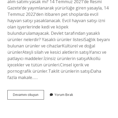
alım satımı yasak mı? 14 Temmuz 2021’de Resmi
Gazete’de yayımlanarak yürürlüğe giren yasayla, 14
Temmuz 2022’den itibaren pet shoplarda evcil
hayvan satışı yasaklanacak. Evcil hayvan satışı izni
olan işyerlerinde kedi ve köpek
bulundurulamayacak. Devlet tarafından yasaklı
ürünler nelerdir? Yasaklı ürünler listesiSağlık beyanı
bulunan ürünler ve cihazlarKültürel ve doğal
ürünlerAteşli silah ve kesici aletlerin satışıYanıcı ve
patlayıcı maddeler.İzinsiz ürünlerin satışıAlkollü
içecekler ve tütün ürünleri.Cinsel içerik ve
pornografik ürünler.Taklit ürünlerin satışıDaha
fazla makale……
Sahibinden
Devamını okuyun
Yorum Bırak
Hayvan
Satışı
Yasak
Mı