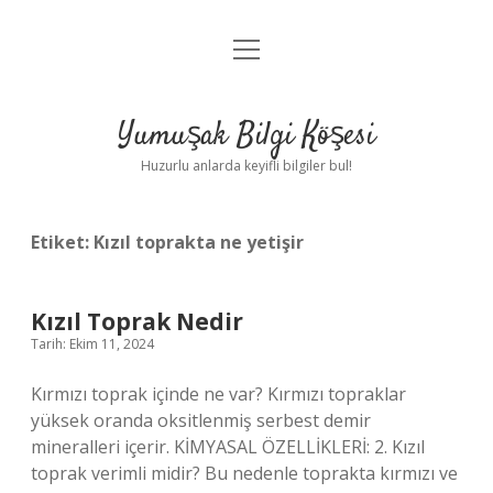
menüyü
Anasayfa
aç
Gizlilik Politikası
Yumuşak Bilgi Köşesi
Yasal Uyarı
Huzurlu anlarda keyifli bilgiler bul!
Hakkımızda
Etiket:
Kızıl toprakta ne yetişir
Kızıl Toprak Nedir
Tarih: Ekim 11, 2024
Kırmızı toprak içinde ne var? Kırmızı topraklar
yüksek oranda oksitlenmiş serbest demir
mineralleri içerir. KİMYASAL ÖZELLİKLERİ: 2. Kızıl
toprak verimli midir? Bu nedenle toprakta kırmızı ve