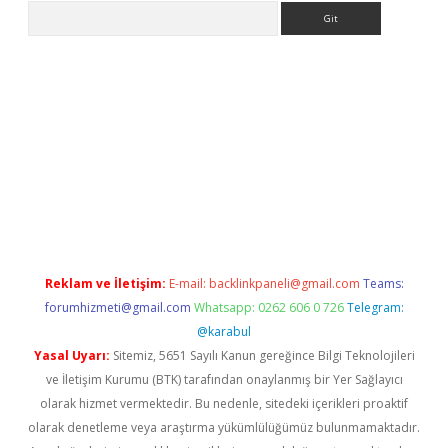
Arama
etexper indir
elexbetgiris.org
Reklam ve İletişim:
E-mail:
backlinkpaneli@gmail.com
Teams:
forumhizmeti@gmail.com
Whatsapp: 0262 606 0 726
Telegram:
@karabul
Yasal Uyarı:
Sitemiz, 5651 Sayılı Kanun gereğince Bilgi Teknolojileri
ve İletişim Kurumu (BTK) tarafından onaylanmış bir Yer Sağlayıcı
olarak hizmet vermektedir. Bu nedenle, sitedeki içerikleri proaktif
olarak denetleme veya araştırma yükümlülüğümüz bulunmamaktadır.