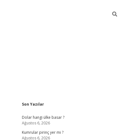
Sidebar
Son Yazılar
https://hiltonbet-giris.com/
betexper i
Dolar hangi ülke basar ?
Ağustos 6, 2026
Kumrular pirinç yer mi ?
Ağustos 6, 2026