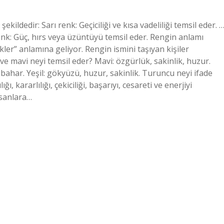
kildedir: Sarı renk: Geçiciliği ve kısa vadeliliği temsil eder. 
renk: Güç, hırs veya üzüntüyü temsil eder. Rengin anlamı
kler” anlamına geliyor. Rengin ismini taşıyan kişiler
ve mavi neyi temsil eder? Mavi: özgürlük, sakinlik, huzur.
onbahar. Yeşil: gökyüzü, huzur, sakinlik. Turuncu neyi ifade
 kararlılığı, çekiciliği, başarıyı, cesareti ve enerjiyi
nsanlara…