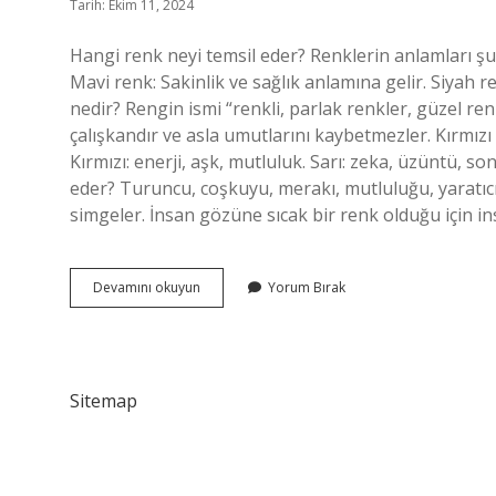
Tarih: Ekim 11, 2024
Hangi renk neyi temsil eder? Renklerin anlamları şu şe
Mavi renk: Sakinlik ve sağlık anlamına gelir. Siyah 
nedir? Rengin ismi “renkli, parlak renkler, güzel ren
çalışkandır ve asla umutlarını kaybetmezler. Kırmızı 
Kırmızı: enerji, aşk, mutluluk. Sarı: zeka, üzüntü, s
eder? Turuncu, coşkuyu, merakı, mutluluğu, yaratıcılığı,
simgeler. İnsan gözüne sıcak bir renk olduğu için i
Hangi
Devamını okuyun
Yorum Bırak
Renk
Neyi
Ifade
Ediyor
Sitemap