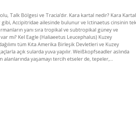
u, Talk Bölgesi ve Tracia’dır. Kara kartal nedir? Kara Kartal
r gibi, Accipitridae ailesinde bulunur ve Ictinaetus cinsinin te
rmanların yanı sıra tropikal ve subtropikal güney ve
 var mı? Kel Eagle (Haliaeetus Leucephalus) Kuzey
dağılımı tüm Kıta Amerika Birleşik Devletleri ve Kuzey
ğaçlarla açık sularda yuva yapılır. Weißkopfseadler aslında
n alanlarında yaşamayı tercih etseler de, tepeler,…