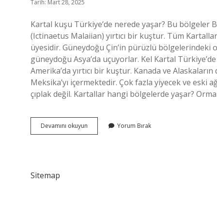
Tarih: Mart 28, 2025
Kartal kuşu Türkiye’de nerede yaşar? Bu bölgeler Bol
(Ictinaetus Malaiian) yırtıcı bir kuştur. Tüm Kartalla
üyesidir. Güneydoğu Çin’in pürüzlü bölgelerindeki o
güneydoğu Asya’da uçuyorlar. Kel Kartal Türkiye’de
Amerika’da yırtıcı bir kuştur. Kanada ve Alaskaların 
Meksika’yı içermektedir. Çok fazla yiyecek ve eski a
çıplak değil. Kartallar hangi bölgelerde yaşar? Orma
Kara
Devamını okuyun
Yorum Bırak
Kartal
Nerede
Yaşar
Sitemap