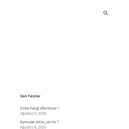
Sidebar
Son Yazılar
https://hiltonbet-giris.com/
betexper 
Dolar hangi ülke basar ?
Ağustos 6, 2026
Kumrular pirinç yer mi ?
Ağustos 6, 2026