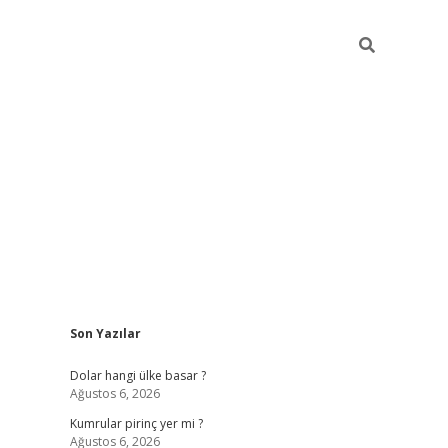
Sidebar
Son Yazılar
https://hiltonbet-giris.com/
betexper i
Dolar hangi ülke basar ?
Ağustos 6, 2026
Kumrular pirinç yer mi ?
Ağustos 6, 2026