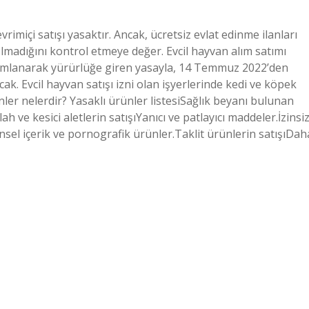
vrimiçi satışı yasaktır. Ancak, ücretsiz evlat edinme ilanları
 olmadığını kontrol etmeye değer. Evcil hayvan alım satımı
ımlanarak yürürlüğe giren yasayla, 14 Temmuz 2022’den
ak. Evcil hayvan satışı izni olan işyerlerinde kedi ve köpek
er nelerdir? Yasaklı ürünler listesiSağlık beyanı bulunan
ah ve kesici aletlerin satışıYanıcı ve patlayıcı maddeler.İzinsi
insel içerik ve pornografik ürünler.Taklit ürünlerin satışıDah