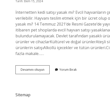
Tarih: Ekim 15, 2024
İnternetten kedi satışı yasak mı? Evcil hayvanların çe
verilebilir. Hayvanı teslim etmek için bir ücret olup
yasak mı? 14 Temmuz 2021’de Resmi Gazete’de yay
itibaren pet shoplarda evcil hayvan satışı yasaklanac
bulundurulamayacak. Devlet tarafından yasaklı ürünl
ürünler ve cihazlarKültürel ve doğal ürünlerAteşli sil
ürünlerin satışıAlkollü içecekler ve tütün ürünleri.C
fazla makale……
Sahibinden
Devamını okuyun
Yorum Bırak
Hayvan
Satışı
Yasak
Mı
Sitemap