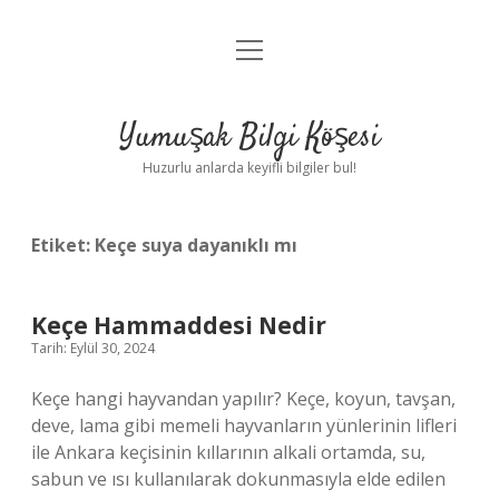
menüyü
Anasayfa
aç
Gizlilik Politikası
Yumuşak Bilgi Köşesi
Yasal Uyarı
Huzurlu anlarda keyifli bilgiler bul!
Hakkımızda
Etiket:
Keçe suya dayanıklı mı
Keçe Hammaddesi Nedir
Tarih: Eylül 30, 2024
Keçe hangi hayvandan yapılır? Keçe, koyun, tavşan,
deve, lama gibi memeli hayvanların yünlerinin lifleri
ile Ankara keçisinin kıllarının alkali ortamda, su,
sabun ve ısı kullanılarak dokunmasıyla elde edilen