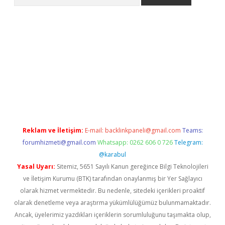
etexper indir
elexbetgiris.org
Reklam ve İletişim:
E-mail:
backlinkpaneli@gmail.com
Teams:
forumhizmeti@gmail.com
Whatsapp: 0262 606 0 726
Telegram:
@karabul
Yasal Uyarı:
Sitemiz, 5651 Sayılı Kanun gereğince Bilgi Teknolojileri
ve İletişim Kurumu (BTK) tarafından onaylanmış bir Yer Sağlayıcı
olarak hizmet vermektedir. Bu nedenle, sitedeki içerikleri proaktif
olarak denetleme veya araştırma yükümlülüğümüz bulunmamaktadır.
Ancak, üyelerimiz yazdıkları içeriklerin sorumluluğunu taşımakta olup,