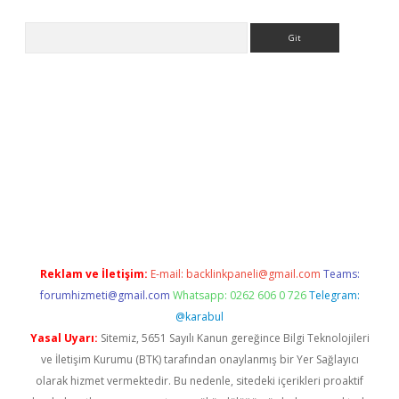
Arama
betexper indir
elexbetgiris.org
Reklam ve İletişim:
E-mail:
backlinkpaneli@gmail.com
Teams:
forumhizmeti@gmail.com
Whatsapp: 0262 606 0 726
Telegram:
@karabul
Yasal Uyarı:
Sitemiz, 5651 Sayılı Kanun gereğince Bilgi Teknolojileri
ve İletişim Kurumu (BTK) tarafından onaylanmış bir Yer Sağlayıcı
olarak hizmet vermektedir. Bu nedenle, sitedeki içerikleri proaktif