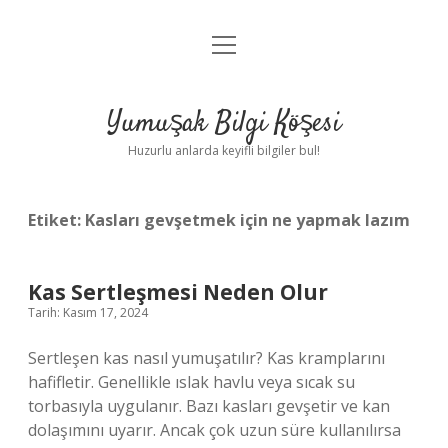
menüyü
Anasayfa
aç
Gizlilik Politikası
Yumuşak Bilgi Köşesi
Yasal Uyarı
Huzurlu anlarda keyifli bilgiler bul!
Hakkımızda
Etiket:
Kasları gevşetmek için ne yapmak lazım
Kas Sertleşmesi Neden Olur
Tarih: Kasım 17, 2024
Sertleşen kas nasıl yumuşatılır? Kas kramplarını
hafifletir. Genellikle ıslak havlu veya sıcak su
torbasıyla uygulanır. Bazı kasları gevşetir ve kan
dolaşımını uyarır. Ancak çok uzun süre kullanılırsa