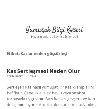
menüyü
Anasayfa
aç
Gizlilik Politikası
Yumuşak Bilgi Köşesi
Yasal Uyarı
Huzurlu anlarda keyifli bilgiler bul!
Hakkımızda
Etiket:
Kaslar neden güçsüzleşir
Kas Sertleşmesi Neden Olur
Tarih: Kasım 17, 2024
Sertleşen kas nasıl yumuşatılır? Kas kramplarını
hafifletir. Genellikle ıslak havlu veya sıcak su
torbasıyla uygulanır. Bazı kasları gevşetir ve kan
dolaşımını uyarır. Ancak çok uzun süre kullanılırsa