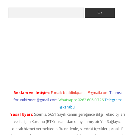
Arama
betexper indir
elexbetgiris.org
Reklam ve İletişim:
E-mail:
backlinkpaneli@gmail.com
Teams:
forumhizmeti@gmail.com
Whatsapp: 0262 606 0 726
Telegram:
@karabul
Yasal Uyarı:
Sitemiz, 5651 Sayılı Kanun gereğince Bilgi Teknolojileri
ve İletişim Kurumu (BTK) tarafından onaylanmış bir Yer Sağlayıcı
olarak hizmet vermektedir. Bu nedenle, sitedeki içerikleri proaktif