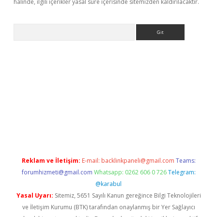
halinde, ilgili içerikler yasal süre içerisinde sitemizden kaldırılacaktır.
Arama
etexper indir
elexbetgiris.org
Reklam ve İletişim:
E-mail:
backlinkpaneli@gmail.com
Teams:
forumhizmeti@gmail.com
Whatsapp: 0262 606 0 726
Telegram:
@karabul
Yasal Uyarı:
Sitemiz, 5651 Sayılı Kanun gereğince Bilgi Teknolojileri
ve İletişim Kurumu (BTK) tarafından onaylanmış bir Yer Sağlayıcı