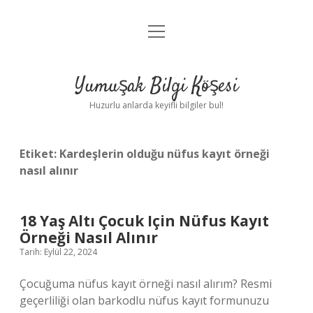
menüyü
Anasayfa
aç
Gizlilik Politikası
Yumuşak Bilgi Köşesi
Yasal Uyarı
Huzurlu anlarda keyifli bilgiler bul!
Hakkımızda
Etiket:
Kardeşlerin olduğu nüfus kayıt örneği
nasıl alınır
18 Yaş Altı Çocuk Için Nüfus Kayıt
Örneği Nasıl Alınır
Tarih: Eylül 22, 2024
Çocuğuma nüfus kayıt örneği nasıl alırım? Resmi
geçerliliği olan barkodlu nüfus kayıt formunuzu