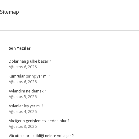
Için
Nüfus
Sitemap
Kayıt
Örneği
Nasıl
Alınır
Sidebar
Son Yazılar
Dolar hangi ülke basar ?
Ağustos 6, 2026
Kumrular pirinç yer mi ?
Ağustos 6, 2026
Avlandım ne demek ?
Ağustos 5, 2026
Aslanlar leş yer mi ?
Ağustos 4, 2026
Akciğerin genişlemesi neden olur ?
Ağustos 3, 2026
Vücutta klor eksikliği nelere yol açar ?