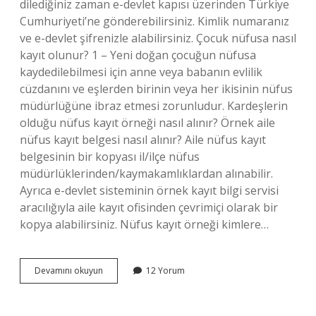
dilediğiniz zaman e-devlet kapısı üzerinden Türkiye
Cumhuriyeti’ne gönderebilirsiniz. Kimlik numaranız
ve e-devlet şifrenizle alabilirsiniz. Çocuk nüfusa nasıl
kayıt olunur? 1 – Yeni doğan çocuğun nüfusa
kaydedilebilmesi için anne veya babanın evlilik
cüzdanını ve eşlerden birinin veya her ikisinin nüfus
müdürlüğüne ibraz etmesi zorunludur. Kardeşlerin
olduğu nüfus kayıt örneği nasıl alınır? Örnek aile
nüfus kayıt belgesi nasıl alınır? Aile nüfus kayıt
belgesinin bir kopyası il/ilçe nüfus
müdürlüklerinden/kaymakamlıklardan alınabilir.
Ayrıca e-devlet sisteminin örnek kayıt bilgi servisi
aracılığıyla aile kayıt ofisinden çevrimiçi olarak bir
kopya alabilirsiniz. Nüfus kayıt örneği kimlere…
18
Devamını okuyun
12 Yorum
Yaş
Altı
Çocuk