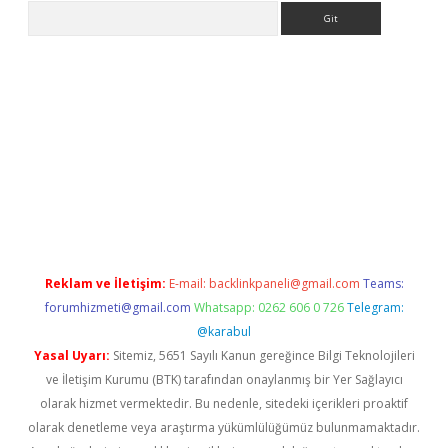
Arama
etexper indir
elexbetgiris.org
Reklam ve İletişim:
E-mail:
backlinkpaneli@gmail.com
Teams:
forumhizmeti@gmail.com
Whatsapp: 0262 606 0 726
Telegram:
@karabul
Yasal Uyarı:
Sitemiz, 5651 Sayılı Kanun gereğince Bilgi Teknolojileri
ve İletişim Kurumu (BTK) tarafından onaylanmış bir Yer Sağlayıcı
olarak hizmet vermektedir. Bu nedenle, sitedeki içerikleri proaktif
olarak denetleme veya araştırma yükümlülüğümüz bulunmamaktadır.