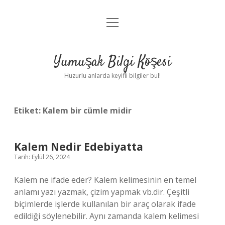
menüyü
Anasayfa
aç
Gizlilik Politikası
Yumuşak Bilgi Köşesi
Yasal Uyarı
Huzurlu anlarda keyifli bilgiler bul!
Hakkımızda
Etiket:
Kalem bir cümle midir
Kalem Nedir Edebiyatta
Tarih: Eylül 26, 2024
Kalem ne ifade eder? Kalem kelimesinin en temel
anlamı yazı yazmak, çizim yapmak vb.dir. Çeşitli
biçimlerde işlerde kullanılan bir araç olarak ifade
edildiği söylenebilir. Aynı zamanda kalem kelimesi