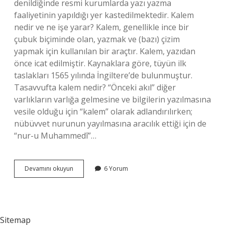
denildiğinde resmi kurumlarda yazı yazma
faaliyetinin yapıldığı yer kastedilmektedir. Kalem
nedir ve ne işe yarar? Kalem, genellikle ince bir
çubuk biçiminde olan, yazmak ve (bazı) çizim
yapmak için kullanılan bir araçtır. Kalem, yazıdan
önce icat edilmiştir. Kaynaklara göre, tüyün ilk
taslakları 1565 yılında İngiltere’de bulunmuştur.
Tasavvufta kalem nedir? “Önceki akıl” diğer
varlıkların varlığa gelmesine ve bilgilerin yazılmasına
vesile olduğu için “kalem” olarak adlandırılırken;
nübüvvet nurunun yayılmasına aracılık ettiği için de
“nur-u Muhammedî”…
Kalem
Devamını okuyun
6 Yorum
Nedir
Edebiyatta
Sitemap