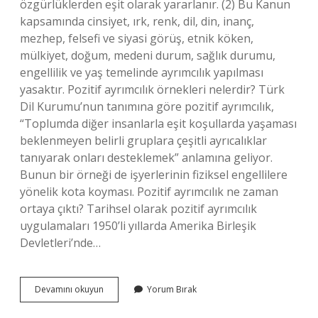
özgürlüklerden eşit olarak yararlanır. (2) Bu Kanun
kapsamında cinsiyet, ırk, renk, dil, din, inanç,
mezhep, felsefi ve siyasi görüş, etnik köken,
mülkiyet, doğum, medeni durum, sağlık durumu,
engellilik ve yaş temelinde ayrımcılık yapılması
yasaktır. Pozitif ayrımcılık örnekleri nelerdir? Türk
Dil Kurumu’nun tanımına göre pozitif ayrımcılık,
“Toplumda diğer insanlarla eşit koşullarda yaşaması
beklenmeyen belirli gruplara çeşitli ayrıcalıklar
tanıyarak onları desteklemek” anlamına geliyor.
Bunun bir örneği de işyerlerinin fiziksel engellilere
yönelik kota koyması. Pozitif ayrımcılık ne zaman
ortaya çıktı? Tarihsel olarak pozitif ayrımcılık
uygulamaları 1950’li yıllarda Amerika Birleşik
Devletleri’nde…
Pozitif
Devamını okuyun
Yorum Bırak
Ayrımcılık
Yapılan