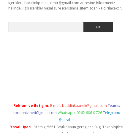
içerikleri,
backlinkpanelicomtr@gmail.com
adresine bildirmeniz
halinde, ilgili içerikler yasal süre içerisinde sitemizden kaldırılacaktır.
Arama
etexper indir
elexbetgiris.org
Reklam ve İletişim:
E-mail:
backlinkpaneli@gmail.com
Teams:
forumhizmeti@gmail.com
Whatsapp: 0262 606 0 726
Telegram:
@karabul
Yasal Uyarı:
Sitemiz, 5651 Sayılı Kanun gereğince Bilgi Teknolojileri