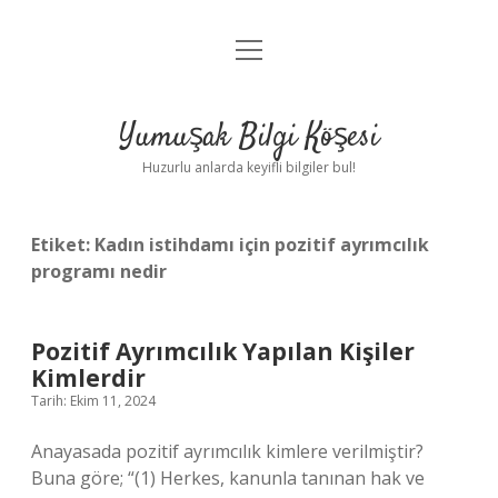
menüyü
Anasayfa
aç
Gizlilik Politikası
Yumuşak Bilgi Köşesi
Yasal Uyarı
Huzurlu anlarda keyifli bilgiler bul!
Hakkımızda
Etiket:
Kadın istihdamı için pozitif ayrımcılık
programı nedir
Pozitif Ayrımcılık Yapılan Kişiler
Kimlerdir
Tarih: Ekim 11, 2024
Anayasada pozitif ayrımcılık kimlere verilmiştir?
Buna göre; “(1) Herkes, kanunla tanınan hak ve