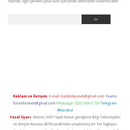
halinde, ilgili içerikler yasal süre içerisinde sitemizden kaldırılacaktır.
Arama
texper indir
elexbetgiris.org
Reklam ve İletişim:
E-mail:
backlinkpaneli@gmail.com
Teams:
forumhizmeti@gmail.com
Whatsapp: 0262 606 0 726
Telegram:
@karabul
Yasal Uyarı:
Sitemiz, 5651 Sayılı Kanun gereğince Bilgi Teknolojileri
ve İletişim Kurumu (BTK) tarafından onaylanmış bir Yer Sağlayıcı