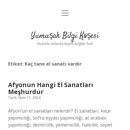
menüyü
Anasayfa
aç
Gizlilik Politikası
Yumuşak Bilgi Köşesi
Yasal Uyarı
Huzurlu anlarda keyifli bilgiler bul!
Hakkımızda
Etiket:
Kaç tane el sanatı vardır
Afyonun Hangi El Sanatları
Meşhurdur
Tarih: Ekim 11, 2024
Afyon’un el sanatları nelerdir? El sanatları, keçe
yapımcılığı, sofra eşyası yapımcılığı, at arabası
yapımcılığı, demircilik, yemenicilik, halıcılık, sepet