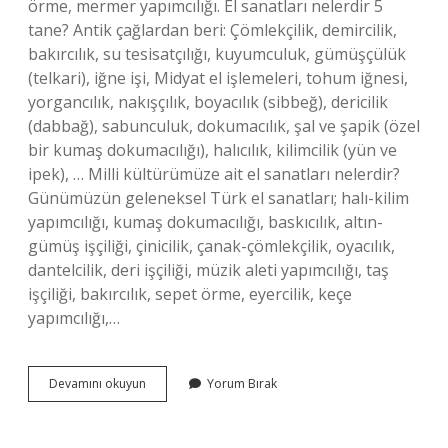
örme, mermer yapımcılığı. El sanatları nelerdir 5
tane? Antik çağlardan beri: Çömlekçilik, demircilik,
bakırcılık, su tesisatçılığı, kuyumculuk, gümüşçülük
(telkari), iğne işi, Midyat el işlemeleri, tohum iğnesi,
yorgancılık, nakışçılık, boyacılık (sibbeğ), dericilik
(dabbağ), sabunculuk, dokumacılık, şal ve şapik (özel
bir kumaş dokumacılığı), halıcılık, kilimcilik (yün ve
ipek), … Milli kültürümüze ait el sanatları nelerdir?
Günümüzün geleneksel Türk el sanatları; halı-kilim
yapımcılığı, kumaş dokumacılığı, baskıcılık, altın-
gümüş işçiliği, çinicilik, çanak-çömlekçilik, oyacılık,
dantelcilik, deri işçiliği, müzik aleti yapımcılığı, taş
işçiliği, bakırcılık, sepet örme, eyercilik, keçe
yapımcılığı,…
Afyonun
Devamını okuyun
Yorum Bırak
Hangi
El
Sanatları