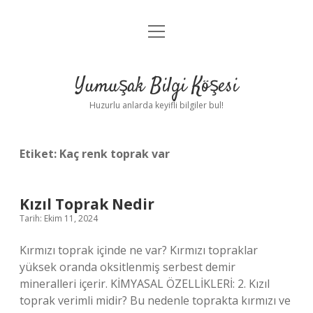
menüyü
Anasayfa
aç
Gizlilik Politikası
Yumuşak Bilgi Köşesi
Yasal Uyarı
Huzurlu anlarda keyifli bilgiler bul!
Hakkımızda
Etiket:
Kaç renk toprak var
Kızıl Toprak Nedir
Tarih: Ekim 11, 2024
Kırmızı toprak içinde ne var? Kırmızı topraklar
yüksek oranda oksitlenmiş serbest demir
mineralleri içerir. KİMYASAL ÖZELLİKLERİ: 2. Kızıl
toprak verimli midir? Bu nedenle toprakta kırmızı ve