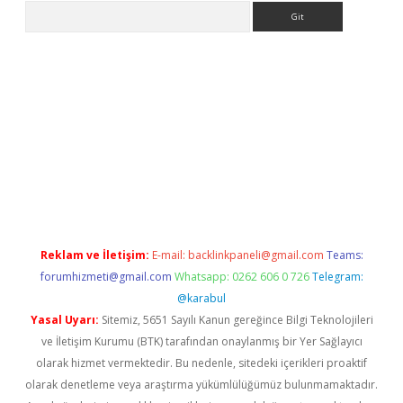
Arama
etexper indir
elexbetgiris.org
Reklam ve İletişim:
E-mail:
backlinkpaneli@gmail.com
Teams:
forumhizmeti@gmail.com
Whatsapp: 0262 606 0 726
Telegram:
@karabul
Yasal Uyarı:
Sitemiz, 5651 Sayılı Kanun gereğince Bilgi Teknolojileri
ve İletişim Kurumu (BTK) tarafından onaylanmış bir Yer Sağlayıcı
olarak hizmet vermektedir. Bu nedenle, sitedeki içerikleri proaktif
olarak denetleme veya araştırma yükümlülüğümüz bulunmamaktadır.