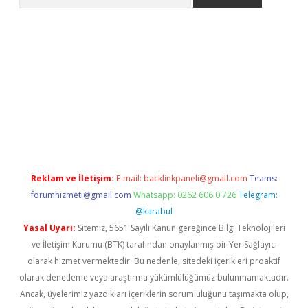
texper indir
elexbetgiris.org
Reklam ve İletişim:
E-mail:
backlinkpaneli@gmail.com
Teams:
forumhizmeti@gmail.com
Whatsapp: 0262 606 0 726
Telegram:
@karabul
Yasal Uyarı:
Sitemiz, 5651 Sayılı Kanun gereğince Bilgi Teknolojileri
ve İletişim Kurumu (BTK) tarafından onaylanmış bir Yer Sağlayıcı
olarak hizmet vermektedir. Bu nedenle, sitedeki içerikleri proaktif
olarak denetleme veya araştırma yükümlülüğümüz bulunmamaktadır.
Ancak, üyelerimiz yazdıkları içeriklerin sorumluluğunu taşımakta olup,