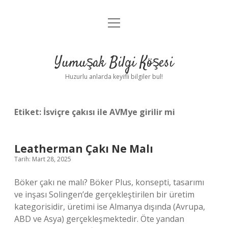
menüyü
Anasayfa
aç
Gizlilik Politikası
Yumuşak Bilgi Köşesi
Yasal Uyarı
Huzurlu anlarda keyifli bilgiler bul!
Hakkımızda
Etiket:
İsviçre çakısı ile AVMye girilir mi
Leatherman Çakı Ne Malı
Tarih: Mart 28, 2025
Böker çakı ne malı? Böker Plus, konsepti, tasarımı
ve inşası Solingen’de gerçekleştirilen bir üretim
kategorisidir, üretimi ise Almanya dışında (Avrupa,
ABD ve Asya) gerçekleşmektedir. Öte yandan