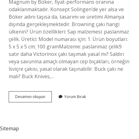
Magnum by Böker, fiyat-performans oranına
odaklanmaktadır. Konsept Solingen’de yer alsa ve
Böker adını taşısa da, tasarımı ve üretimi Almanya
dışında gerçekleşmektedir. Browning çakı hangi
ülkenin? Ürün özellikleri: Sap malzemesi: paslanmaz
çelik. Üretici: Model numarası için: 1. Ürün boyutları:
5 x 5 x 5 cm; 100 gramMalzeme: paslanmaz çelik9
satır daha Victorinox çakı taşımak yasal mı? Saldırı
veya savunma amaçlı olmayan cep bıçakları, örneğin
İsviçre çakısı, yasal olarak taşınabilir. Buck çakı ne
malı? Buck Knives,…
Leatherman
Devamını okuyun
Yorum Bırak
Çakı
Ne
Malı
Sitemap