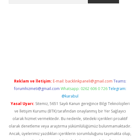
etexper indir
elexbetgiris.org
Reklam ve İletişim:
E-mail:
backlinkpaneli@gmail.com
Teams:
forumhizmeti@gmail.com
Whatsapp: 0262 606 0 726
Telegram:
@karabul
Yasal Uyarı:
Sitemiz, 5651 Sayılı Kanun gereğince Bilgi Teknolojileri
ve İletişim Kurumu (BTK) tarafından onaylanmış bir Yer Sağlayıcı
olarak hizmet vermektedir. Bu nedenle, sitedeki içerikleri proaktif
olarak denetleme veya araştırma yükümlülüğümüz bulunmamaktadır.
Ancak, üyelerimiz yazdıkları içeriklerin sorumluluğunu taşımakta olup,