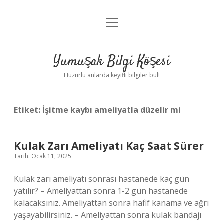
menüyü
Anasayfa
aç
Gizlilik Politikası
Yumuşak Bilgi Köşesi
Yasal Uyarı
Huzurlu anlarda keyifli bilgiler bul!
Hakkımızda
Etiket:
İşitme kaybı ameliyatla düzelir mi
Kulak Zarı Ameliyatı Kaç Saat Sürer
Tarih: Ocak 11, 2025
Kulak zarı ameliyatı sonrası hastanede kaç gün
yatılır? – Ameliyattan sonra 1-2 gün hastanede
kalacaksınız. Ameliyattan sonra hafif kanama ve ağrı
yaşayabilirsiniz. – Ameliyattan sonra kulak bandajı