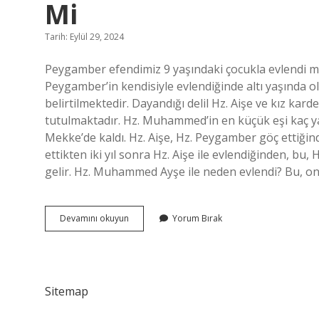
Mi
Tarih: Eylül 29, 2024
Peygamber efendimiz 9 yaşındaki çocukla evlendi mi
Peygamber’in kendisiyle evlendiğinde altı yaşında ol
belirtilmektedir. Dayandığı delil Hz. Aişe ve kız kard
tutulmaktadır. Hz. Muhammed’in en küçük eşi kaç 
Mekke’de kaldı. Hz. Aişe, Hz. Peygamber göç ettiği
ettikten iki yıl sonra Hz. Aişe ile evlendiğinden, bu,
gelir. Hz. Muhammed Ayşe ile neden evlendi? Bu, o
Hz
Devamını okuyun
Yorum Bırak
Muhammed
9
Yaşındaki
Çocukla
Evlendi
Sitemap
Mi