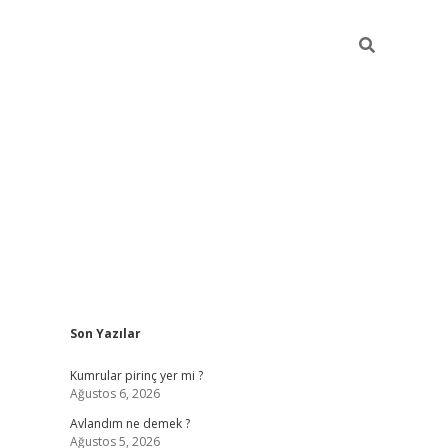
Sidebar
Son Yazılar
https://hiltonbet-giris.com/
betexper in
Kumrular pirinç yer mi ?
Ağustos 6, 2026
Avlandım ne demek ?
Ağustos 5, 2026