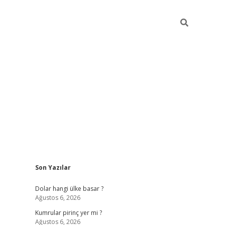
Sidebar
Son Yazılar
https://hiltonbet-giris.com/
betexper 
Dolar hangi ülke basar ?
Ağustos 6, 2026
Kumrular pirinç yer mi ?
Ağustos 6, 2026