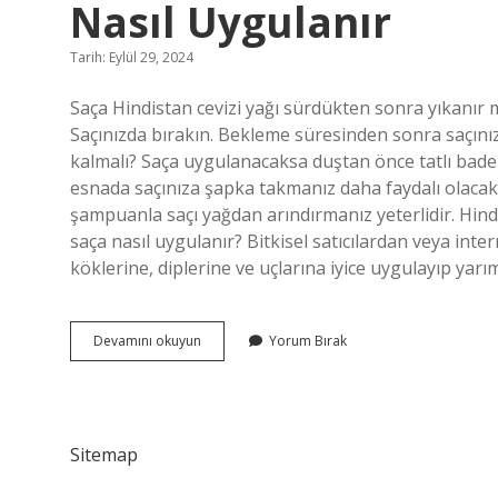
Nasıl Uygulanır
Tarih: Eylül 29, 2024
Saça Hindistan cevizi yağı sürdükten sonra yıkanır mı
Saçınızda bırakın. Bekleme süresinden sonra saçınız
kalmalı? Saça uygulanacaksa duştan önce tatlı badem
esnada saçınıza şapka takmanız daha faydalı olacak
şampuanla saçı yağdan arındırmanız yeterlidir. Hindi
saça nasıl uygulanır? Bitkisel satıcılardan veya inter
köklerine, diplerine ve uçlarına iyice uygulayıp yar
Hindistan
Devamını okuyun
Yorum Bırak
Cevizi
Yağı
Ve
Badem
Yağı
Sitemap
Saça
Nasıl