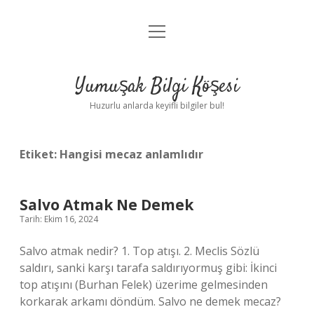
menüyü
Anasayfa
aç
Gizlilik Politikası
Yumuşak Bilgi Köşesi
Yasal Uyarı
Huzurlu anlarda keyifli bilgiler bul!
Hakkımızda
Etiket:
Hangisi mecaz anlamlıdır
Salvo Atmak Ne Demek
Tarih: Ekim 16, 2024
Salvo atmak nedir? 1. Top atışı. 2. Meclis Sözlü
saldırı, sanki karşı tarafa saldırıyormuş gibi: İkinci
top atışını (Burhan Felek) üzerime gelmesinden
korkarak arkamı döndüm. Salvo ne demek mecaz?