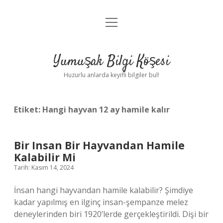
menüyü
Anasayfa
aç
Gizlilik Politikası
Yumuşak Bilgi Köşesi
Yasal Uyarı
Huzurlu anlarda keyifli bilgiler bul!
Hakkımızda
Etiket:
Hangi hayvan 12 ay hamile kalır
Bir Insan Bir Hayvandan Hamile
Kalabilir Mi
Tarih: Kasım 14, 2024
İnsan hangi hayvandan hamile kalabilir? Şimdiye
kadar yapılmış en ilginç insan-şempanze melez
deneylerinden biri 1920’lerde gerçekleştirildi. Dişi bir