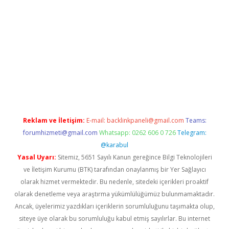
etexper indir
elexbetgiris.org
Reklam ve İletişim:
E-mail:
backlinkpaneli@gmail.com
Teams:
forumhizmeti@gmail.com
Whatsapp: 0262 606 0 726
Telegram:
@karabul
Yasal Uyarı:
Sitemiz, 5651 Sayılı Kanun gereğince Bilgi Teknolojileri
ve İletişim Kurumu (BTK) tarafından onaylanmış bir Yer Sağlayıcı
olarak hizmet vermektedir. Bu nedenle, sitedeki içerikleri proaktif
olarak denetleme veya araştırma yükümlülüğümüz bulunmamaktadır.
Ancak, üyelerimiz yazdıkları içeriklerin sorumluluğunu taşımakta olup,
siteye üye olarak bu sorumluluğu kabul etmiş sayılırlar. Bu internet