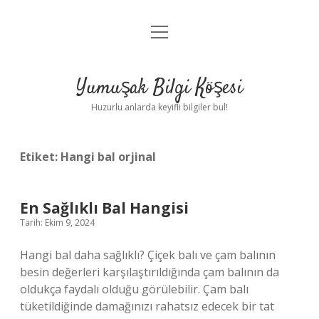
menüyü
Anasayfa
aç
Gizlilik Politikası
Yumuşak Bilgi Köşesi
Yasal Uyarı
Huzurlu anlarda keyifli bilgiler bul!
Hakkımızda
Etiket:
Hangi bal orjinal
En Sağlıklı Bal Hangisi
Tarih: Ekim 9, 2024
Hangi bal daha sağlıklı? Çiçek balı ve çam balının
besin değerleri karşılaştırıldığında çam balının da
oldukça faydalı olduğu görülebilir. Çam balı
tüketildiğinde damağınızı rahatsız edecek bir tat