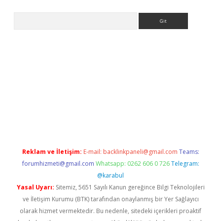
Arama
etexper indir
elexbetgiris.org
Reklam ve İletişim:
E-mail:
backlinkpaneli@gmail.com
Teams:
forumhizmeti@gmail.com
Whatsapp: 0262 606 0 726
Telegram:
@karabul
Yasal Uyarı:
Sitemiz, 5651 Sayılı Kanun gereğince Bilgi Teknolojileri
ve İletişim Kurumu (BTK) tarafından onaylanmış bir Yer Sağlayıcı
olarak hizmet vermektedir. Bu nedenle, sitedeki içerikleri proaktif