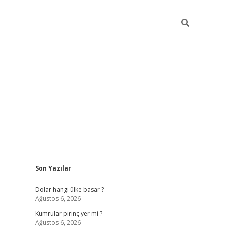
Sidebar
Son Yazılar
https://hiltonbet-giris.com/
betexper 
Dolar hangi ülke basar ?
Ağustos 6, 2026
Kumrular pirinç yer mi ?
Ağustos 6, 2026