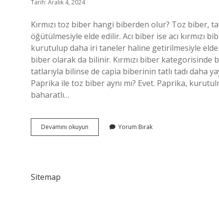
Tarih: Aralık 4, 2024
Kırmızı toz biber hangi biberden olur? Toz biber, tat
öğütülmesiyle elde edilir. Acı biber ise acı kırmızı bi
kurutulup daha iri taneler haline getirilmesiyle elde 
biber olarak da bilinir. Kırmızı biber kategorisinde bi
tatlarıyla bilinse de capia biberinin tatlı tadı daha
Paprika ile toz biber aynı mı? Evet. Paprika, kurutul
baharatlı…
Kırmızı
Devamını okuyun
Yorum Bırak
Toz
Biberin
Adı
Nedir
Sitemap