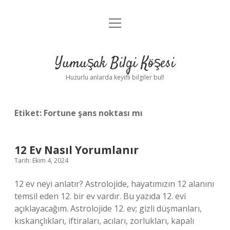
menüyü
Anasayfa
aç
Gizlilik Politikası
Yumuşak Bilgi Köşesi
Yasal Uyarı
Huzurlu anlarda keyifli bilgiler bul!
Hakkımızda
Etiket:
Fortune şans noktası mı
12 Ev Nasıl Yorumlanır
Tarih: Ekim 4, 2024
12 ev neyi anlatır? Astrolojide, hayatımızın 12 alanını
temsil eden 12. bir ev vardır. Bu yazıda 12. evi
açıklayacağım. Astrolojide 12. ev; gizli düşmanları,
kıskançlıkları, iftiraları, acıları, zorlukları, kapalı