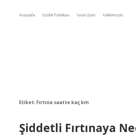
Anasayfa
Gizlilik Politikası
Yasal Uyarı
Hakkımızda
Etiket:
Fırtına saatte kaç km
Şiddetli Fırtınaya N