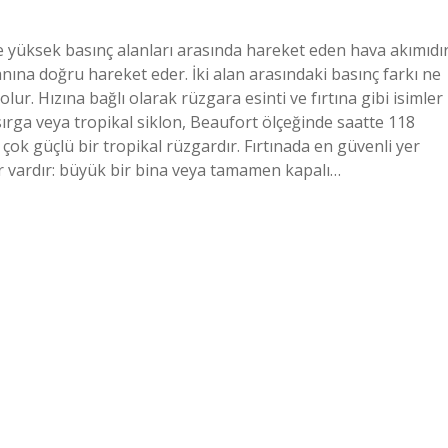
e yüksek basınç alanları arasında hareket eden hava akımıdır
ına doğru hareket eder. İki alan arasındaki basınç farkı ne
ur. Hızına bağlı olarak rüzgara esinti ve fırtına gibi isimler
Kasırga veya tropikal siklon, Beaufort ölçeğinde saatte 118
 çok güçlü bir tropikal rüzgardır. Fırtınada en güvenli yer
yer vardır: büyük bir bina veya tamamen kapalı…