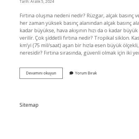
Tarih: Aralık 5, 2024
Fırtına oluşma nedeni nedir? Rüzgar, alçak basınç v
her zaman yüksek basınç alanından alçak basınç alan
kadar büyükse, hava akışının hızı da o kadar büyük ol
verilir. Çok şiddetli fırtına nedir? Tropikal siklon. 
km’yi (75 mil/saat) aşan bir hızla esen büyük ölçekli,
neresidir? Fırtına sırasında, güvenli olmak için iki 
Şiddetli
Devamını okuyun
Yorum Bırak
Fırtınaya
Neden
Olur
Sitemap