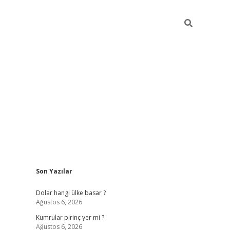
Sidebar
Son Yazılar
https://hiltonbet-giris.com/
betexper i
Dolar hangi ülke basar ?
Ağustos 6, 2026
Kumrular pirinç yer mi ?
Ağustos 6, 2026