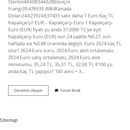
Sterlini44.608344.6286İsviçre
Frangı39.476939.4984Kanada
Doları24.623924.637433 satır daha 1 Euro Kaç TL
Kapalıçarşı? EUR – Kapalıçarşı Euro 1 Kapalıçarşı
Euro (EUR) fiyatı şu anda 37.2000 TL’ye eşit.
Kapalıçarşı Euro (EUR) son 24 saatte %0.27, son
haftada ise %0.68 oranında değişti. Euro 2024 kaç TL
olur? 2024 Euro kuru, 2024 Euro alım ortalaması,
2024 Euro satış ortalaması, 2024 Euro alım
minimumu, 35,24 TL, 35,31 TL, 32,50 TL €100 şu
anda kaç TL yapıyor? 100 avro = 3.…
1
Devamını okuyun
Yorum Bırak
Euro
Kaç
Tl
Döviz
Bürosu
Sitemap