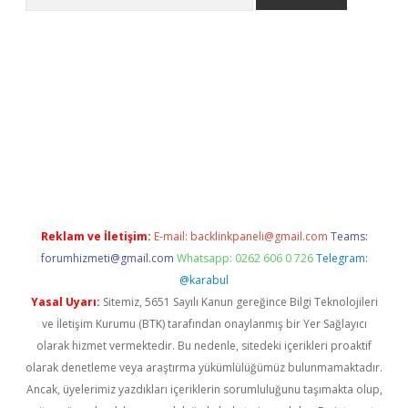
texper indir
elexbetgiris.org
Reklam ve İletişim:
E-mail:
backlinkpaneli@gmail.com
Teams:
forumhizmeti@gmail.com
Whatsapp: 0262 606 0 726
Telegram:
@karabul
Yasal Uyarı:
Sitemiz, 5651 Sayılı Kanun gereğince Bilgi Teknolojileri
ve İletişim Kurumu (BTK) tarafından onaylanmış bir Yer Sağlayıcı
olarak hizmet vermektedir. Bu nedenle, sitedeki içerikleri proaktif
olarak denetleme veya araştırma yükümlülüğümüz bulunmamaktadır.
Ancak, üyelerimiz yazdıkları içeriklerin sorumluluğunu taşımakta olup,