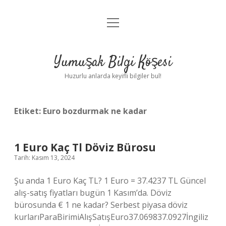
menüyü
Anasayfa
aç
Gizlilik Politikası
Yumuşak Bilgi Köşesi
Yasal Uyarı
Huzurlu anlarda keyifli bilgiler bul!
Hakkımızda
Etiket:
Euro bozdurmak ne kadar
1 Euro Kaç Tl Döviz Bürosu
Tarih: Kasım 13, 2024
Şu anda 1 Euro Kaç TL? 1 Euro = 37.4237 TL Güncel
alış-satış fiyatları bugün 1 Kasım’da. Döviz
bürosunda € 1 ne kadar? Serbest piyasa döviz
kurlarıParaBirimiAlışSatışEuro37.069837.0927İngiliz