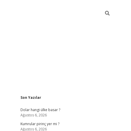
Sidebar
Son Yazılar
https://hiltonbet-giris.com/
betexper i
Dolar hangi ülke basar ?
Ağustos 6, 2026
Kumrular pirinç yer mi ?
Ağustos 6, 2026