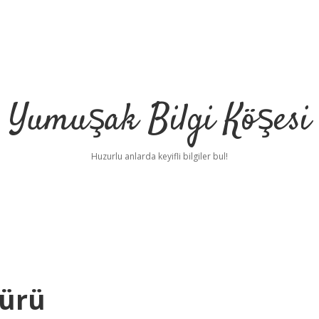
Yumuşak Bilgi Köşesi
Huzurlu anlarda keyifli bilgiler bul!
Türü