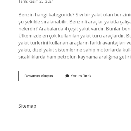
Tarih: Kasım 25, 2024
Benzin hangi kategoride? Sıvı bir yakıt olan benzinin
şu şekilde sıralanabilir: Benzinli araçlar yakıtla çalı
nelerdir? Arabalarda 4 çeşit yakıt vardır. Bunlar benzin
Ülkemizde en çok kullanılan yakıt türü araçlardır. Bun
yakıt türlerini kullanan araçların farklı avantajları v
yakıtı, dizel yakıt sistemlerine sahip motorlarda ku
sıcaklıklarda ham petrolün kaynama aralığına getir
Benzin
Devamını okuyun
Yorum Bırak
Hangi
Yakıt
Türü
Sitemap