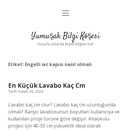
menüyü
Anasayfa
aç
Gizlilik Politikası
Yumuşak Bilgi Köşesi
Yasal Uyarı
Huzurlu anlarda keyifli bilgiler bul!
Hakkımızda
Etiket:
Engelli wc kapısı nasıl olmalı
En Küçük Lavabo Kaç Cm
Tarih: Kasım 26, 2024
Lavabo kaç cm olur? Lavabo kaç cm uzunluğunda
olmalı? Banyo lavabosunun boyutları kullanıcıya ve
kullanılan proje türüne göre değişir. Anaokulu
projesi için 40-50 cm yükseklik ideal olarak