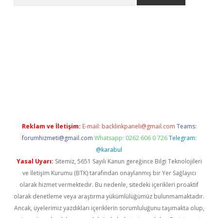
etexper indir
elexbetgiris.org
Reklam ve İletişim:
E-mail:
backlinkpaneli@gmail.com
Teams:
forumhizmeti@gmail.com
Whatsapp: 0262 606 0 726
Telegram:
@karabul
Yasal Uyarı:
Sitemiz, 5651 Sayılı Kanun gereğince Bilgi Teknolojileri
ve İletişim Kurumu (BTK) tarafından onaylanmış bir Yer Sağlayıcı
olarak hizmet vermektedir. Bu nedenle, sitedeki içerikleri proaktif
olarak denetleme veya araştırma yükümlülüğümüz bulunmamaktadır.
Ancak, üyelerimiz yazdıkları içeriklerin sorumluluğunu taşımakta olup,