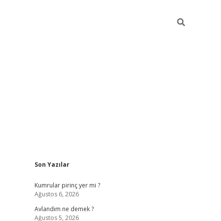
Sidebar
Son Yazılar
https://hiltonbet-giris.com/
betexper i
Kumrular pirinç yer mi ?
Ağustos 6, 2026
Avlandım ne demek ?
Ağustos 5, 2026