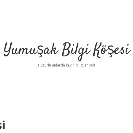
Yumuşak Bilgi Köşesi
Huzurlu anlarda keyifli bilgiler bul!
i