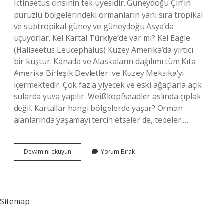
Ictinaetus cinsinin tek üyesidir. Güneydoğu Çin’in
pürüzlü bölgelerindeki ormanların yanı sıra tropikal
ve subtropikal güney ve güneydoğu Asya’da
uçuyorlar. Kel Kartal Türkiye’de var mı? Kel Eagle
(Haliaeetus Leucephalus) Kuzey Amerika’da yırtıcı
bir kuştur. Kanada ve Alaskaların dağılımı tüm Kıta
Amerika Birleşik Devletleri ve Kuzey Meksika’yı
içermektedir. Çok fazla yiyecek ve eski ağaçlarla açık
sularda yuva yapılır. Weißkopfseadler aslında çıplak
değil. Kartallar hangi bölgelerde yaşar? Orman
alanlarında yaşamayı tercih etseler de, tepeler,…
Kara
Devamını okuyun
Yorum Bırak
Kartal
Nerede
Yaşar
Sitemap