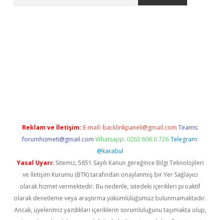
betexper indir
elexbetgiris.org
Reklam ve İletişim:
E-mail:
backlinkpaneli@gmail.com
Teams:
forumhizmeti@gmail.com
Whatsapp: 0262 606 0 726
Telegram:
@karabul
Yasal Uyarı:
Sitemiz, 5651 Sayılı Kanun gereğince Bilgi Teknolojileri
ve İletişim Kurumu (BTK) tarafından onaylanmış bir Yer Sağlayıcı
olarak hizmet vermektedir. Bu nedenle, sitedeki içerikleri proaktif
olarak denetleme veya araştırma yükümlülüğümüz bulunmamaktadır.
Ancak, üyelerimiz yazdıkları içeriklerin sorumluluğunu taşımakta olup,