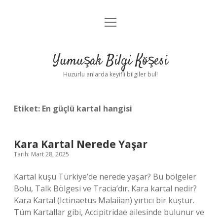
menüyü
Anasayfa
aç
Gizlilik Politikası
Yumuşak Bilgi Köşesi
Yasal Uyarı
Huzurlu anlarda keyifli bilgiler bul!
Hakkımızda
Etiket:
En güçlü kartal hangisi
Kara Kartal Nerede Yaşar
Tarih: Mart 28, 2025
Kartal kuşu Türkiye’de nerede yaşar? Bu bölgeler
Bolu, Talk Bölgesi ve Tracia’dır. Kara kartal nedir?
Kara Kartal (Ictinaetus Malaiian) yırtıcı bir kuştur.
Tüm Kartallar gibi, Accipitridae ailesinde bulunur ve