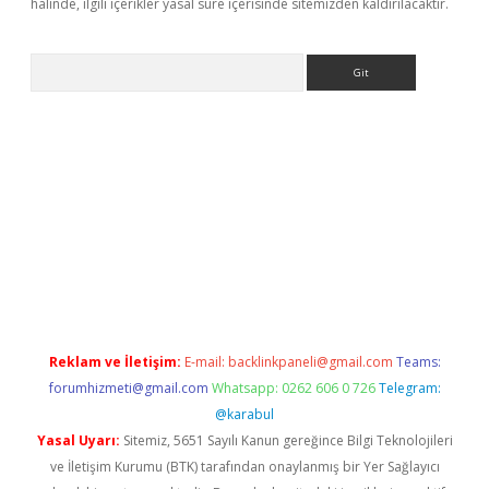
halinde, ilgili içerikler yasal süre içerisinde sitemizden kaldırılacaktır.
Arama
etexper indir
elexbetgiris.org
Reklam ve İletişim:
E-mail:
backlinkpaneli@gmail.com
Teams:
forumhizmeti@gmail.com
Whatsapp: 0262 606 0 726
Telegram:
@karabul
Yasal Uyarı:
Sitemiz, 5651 Sayılı Kanun gereğince Bilgi Teknolojileri
ve İletişim Kurumu (BTK) tarafından onaylanmış bir Yer Sağlayıcı