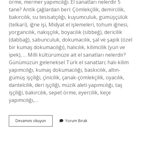
örme, mermer yapımcılığı. El sanatları nelerdir 5
tane? Antik çağlardan beri: Çömlekçilik, demircilik,
bakırcılık, su tesisatçılığı, kuyumculuk, gümüşçülük
(telkari), iğne işi, Midyat el işlemeleri, tohum iğnesi,
yorgancılık, nakışçılık, boyacılık (sibbeğ), dericilik
(dabbağ), sabunculuk, dokumacılık, şal ve şapik (özel
bir kumaş dokumacılığı), halıcılık, kilimcilik (yün ve
ipek), … Milli kültürümüze ait el sanatları nelerdir?
Günümüzün geleneksel Türk el sanatları; halı-kilim
yapımcılığı, kumaş dokumacılığı, baskıcılık, altın-
gümüş işçiliği, çinicilik, çanak-çömlekçilik, oyacılık,
dantelcilik, deri işçiliği, müzik aleti yapımcılığı, taş
işçiliği, bakırcılık, sepet örme, eyercilik, keçe
yapımcılığı,…
Afyonun
Devamını okuyun
Yorum Bırak
Hangi
El
Sanatları