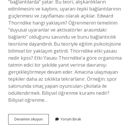
“bağlantılarda” yatar. Bu teori, alışkanlıkların
edinilmesini ve kaybını, uyaran-tepki bağlantılarının
güçlenmesi ve zayıflaması olarak açıklar. Edward
Thorndike hangi yaklaşım? Öğrenmenin temelinin
“duyusal uyaranlar ve aktivatörler arasındaki
bağlantı” olduğunu savundu ve bunu bağlantıcılık
teorisine dayandırdı. Bu teoriyle eğitim psikolojisine
bilimsel bir yaklaşım getirdi. Thorndike etki yasası
nedir kpss? Etki Yasası Thorndike’a göre organizma
tatmin edici bir şekilde yanıt verirse davranışı
gerçekleştirmeye devam eder. Amacına ulaşmayan
tepkiler daha az sıklıkta tekrarlanır. Örneğin: spor
salonunda smaç yapan oyuncuları çikolata ile
ödüllendirmek. Bilişsel öğrenme kuramı nedir?
Bilişsel öğrenme…
Thorndike
Devamını okuyun
Yorum Bırak
In
Öğrenme