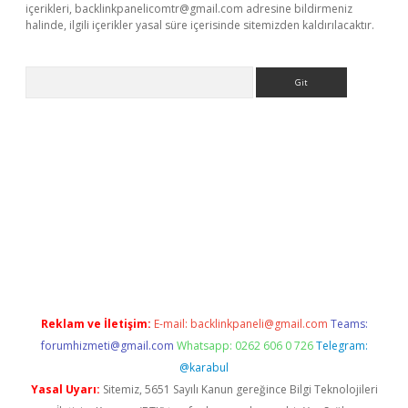
içerikleri,
backlinkpanelicomtr@gmail.com
adresine bildirmeniz
halinde, ilgili içerikler yasal süre içerisinde sitemizden kaldırılacaktır.
Arama
etexper indir
elexbetgiris.org
Reklam ve İletişim:
E-mail:
backlinkpaneli@gmail.com
Teams:
forumhizmeti@gmail.com
Whatsapp: 0262 606 0 726
Telegram:
@karabul
Yasal Uyarı:
Sitemiz, 5651 Sayılı Kanun gereğince Bilgi Teknolojileri