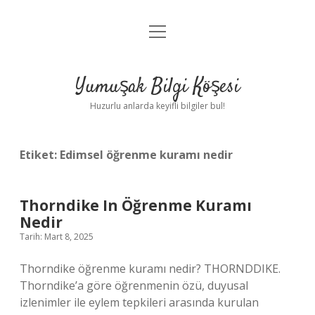
menüyü
Anasayfa
aç
Gizlilik Politikası
Yumuşak Bilgi Köşesi
Yasal Uyarı
Huzurlu anlarda keyifli bilgiler bul!
Hakkımızda
Etiket:
Edimsel öğrenme kuramı nedir
Thorndike In Öğrenme Kuramı
Nedir
Tarih: Mart 8, 2025
Thorndike öğrenme kuramı nedir? THORNDDIKE.
Thorndike’a göre öğrenmenin özü, duyusal
izlenimler ile eylem tepkileri arasında kurulan