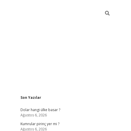
Sidebar
Son Yazılar
https://hiltonbet-giris.com/
betexper i
Dolar hangi ülke basar ?
Ağustos 6, 2026
Kumrular pirinç yer mi ?
Ağustos 6, 2026