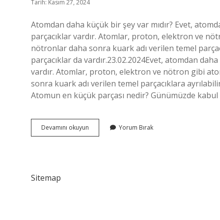
Tarih: Kasım 27, 2024
Atomdan daha küçük bir şey var mıdır? Evet, atomda
parçacıklar vardır. Atomlar, proton, elektron ve nöt
nötronlar daha sonra kuark adı verilen temel parçacı
parçacıklar da vardır.23.02.2024Evet, atomdan daha 
vardır. Atomlar, proton, elektron ve nötron gibi at
sonra kuark adı verilen temel parçacıklara ayrılabili
Atomun en küçük parçası nedir? Günümüzde kabul 
Atomdan
Devamını okuyun
Yorum Bırak
Küçük
Ne
Var
Sitemap