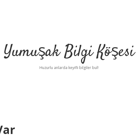
Yumuşak Bilgi Köşesi
Huzurlu anlarda keyifli bilgiler bul!
Var