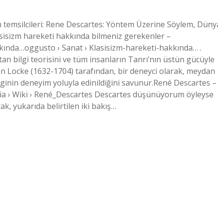
zm temsilcileri: Rene Descartes: Yöntem Üzerine Söylem, Düny
sisizm hareketi hakkında bilmeniz gerekenler –
ında…oggusto › Sanat › Klasisizm-hareketi-hakkında… .
 bilgi teorisini ve tüm insanların Tanrı’nın üstün gücüyle
n Locke (1632-1704) tarafından, bir deneyci olarak, meydan
ilginin deneyim yoluyla edinildiğini savunur.René Descartes –
ia › Wiki › René_Descartes Descartes düşünüyorum öyleyse
ak, yukarıda belirtilen iki bakış…