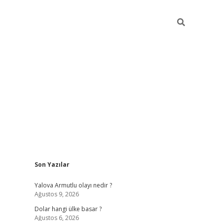
Sidebar
Son Yazılar
https://hiltonbet-giris.com/
betexpe
Yalova Armutlu olayı nedir ?
Ağustos 9, 2026
Dolar hangi ülke basar ?
Ağustos 6, 2026