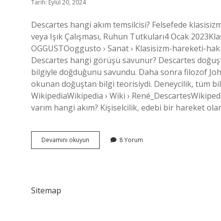
Tarih: Eylül 20, 2024
Descartes hangi akım temsilcisi? Felsefede klasisi
veya Işık Çalışması, Ruhun Tutkuları4 Ocak 2023Kla
OGGUSTOoggusto › Sanat › Klasisizm-hareketi-hakk
Descartes hangi görüşü savunur? Descartes doğuştan
bilgiyle doğduğunu savundu. Daha sonra filozof Joh
okunan doğuştan bilgi teorisiydi. Deneycilik, tüm b
WikipediaWikipedia › Wiki › René_DescartesWikiped
varım hangi akım? Kişiselcilik, edebi bir hareket olar
Descartes
Devamını okuyun
8 Yorum
Hangi
Akıma
Aittir
Sitemap