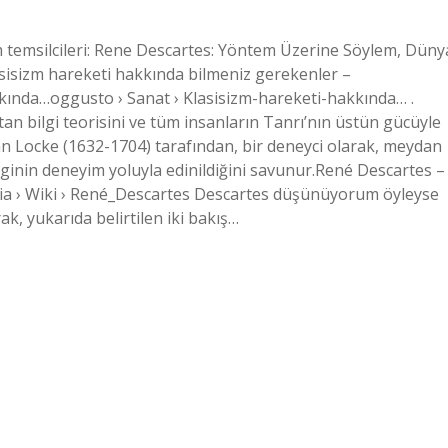
zm temsilcileri: Rene Descartes: Yöntem Üzerine Söylem, Düny
sisizm hareketi hakkında bilmeniz gerekenler –
ında…oggusto › Sanat › Klasisizm-hareketi-hakkında… .
 bilgi teorisini ve tüm insanların Tanrı’nın üstün gücüyle
n Locke (1632-1704) tarafından, bir deneyci olarak, meydan
ilginin deneyim yoluyla edinildiğini savunur.René Descartes –
ia › Wiki › René_Descartes Descartes düşünüyorum öyleyse
ak, yukarıda belirtilen iki bakış…