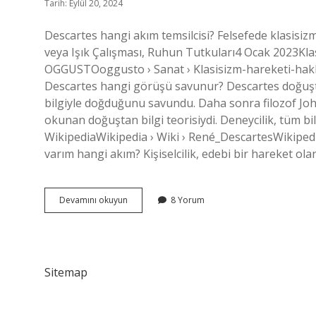
Tarih: Eylül 20, 2024
Descartes hangi akım temsilcisi? Felsefede klasisi
veya Işık Çalışması, Ruhun Tutkuları4 Ocak 2023Kla
OGGUSTOoggusto › Sanat › Klasisizm-hareketi-hakk
Descartes hangi görüşü savunur? Descartes doğuştan
bilgiyle doğduğunu savundu. Daha sonra filozof Joh
okunan doğuştan bilgi teorisiydi. Deneycilik, tüm b
WikipediaWikipedia › Wiki › René_DescartesWikiped
varım hangi akım? Kişiselcilik, edebi bir hareket olar
Descartes
Devamını okuyun
8 Yorum
Hangi
Akıma
Aittir
Sitemap