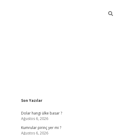
Sidebar
Son Yazılar
https://hiltonbet-giris.com/
betexper i
Dolar hangi ülke basar ?
Ağustos 6, 2026
Kumrular pirinç yer mi ?
Ağustos 6, 2026