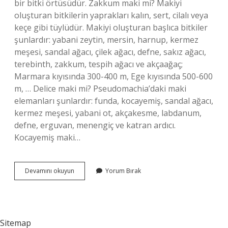
bir bitki örtüsüdür. Zakkum maki mi? Makiyi
oluşturan bitkilerin yaprakları kalın, sert, cilalı veya
keçe gibi tüylüdür. Makiyi oluşturan başlıca bitkiler
şunlardır: yabani zeytin, mersin, harnup, kermez
meşesi, sandal ağacı, çilek ağacı, defne, sakız ağacı,
terebinth, zakkum, tespih ağacı ve akçaağaç;
Marmara kıyısında 300-400 m, Ege kıyısında 500-600
m, … Delice maki mi? Pseudomachia’daki maki
elemanları şunlardır: funda, kocayemiş, sandal ağacı,
kermez meşesi, yabani ot, akçakesme, labdanum,
defne, erguvan, menengiç ve katran ardıcı.
Kocayemiş maki…
Funda
Devamını okuyun
Yorum Bırak
Maki
Mi
Sitemap