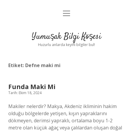
menüyü
Anasayfa
aç
Gizlilik Politikası
Yumuşak Bilgi Köşesi
Yasal Uyarı
Huzurlu anlarda keyifli bilgiler bul!
Hakkımızda
Etiket:
Defne maki mi
Funda Maki Mi
Tarih: Ekim 18, 2024
Makiler nelerdir? Makya, Akdeniz ikliminin hakim
olduğu bölgelerde yetişen, kışın yapraklarını
dökmeyen, derimsi yapraklı, ortalama boyu 1-2
metre olan küçük ağaç veya çalılardan oluşan doğal