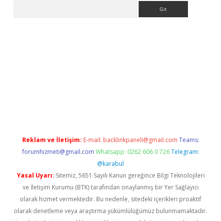
Arama
/
betexper indir
elexbetgiris.org
Reklam ve İletişim:
E-mail:
backlinkpaneli@gmail.com
Teams:
forumhizmeti@gmail.com
Whatsapp: 0262 606 0 726
Telegram:
@karabul
Yasal Uyarı:
Sitemiz, 5651 Sayılı Kanun gereğince Bilgi Teknolojileri
ve İletişim Kurumu (BTK) tarafından onaylanmış bir Yer Sağlayıcı
olarak hizmet vermektedir. Bu nedenle, sitedeki içerikleri proaktif
olarak denetleme veya araştırma yükümlülüğümüz bulunmamaktadır.