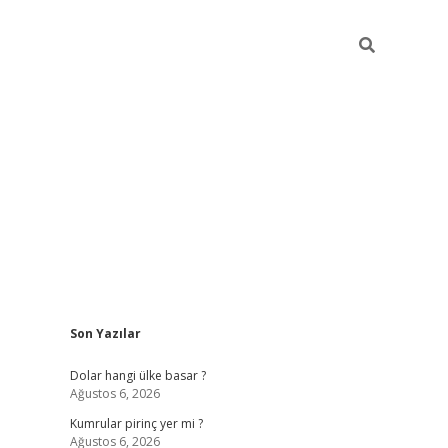
Sidebar
Son Yazılar
https://hiltonbet-giris.com/
betexper i
Dolar hangi ülke basar ?
Ağustos 6, 2026
Kumrular pirinç yer mi ?
Ağustos 6, 2026