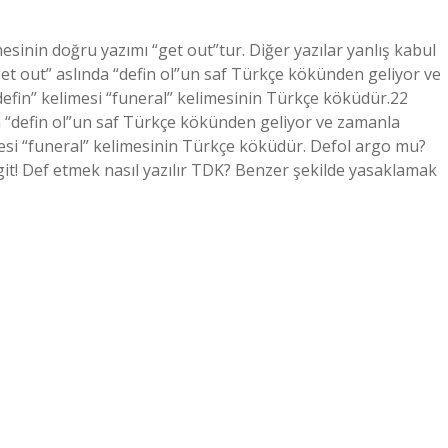
mesinin doğru yazımı “get out”tur. Diğer yazılar yanlış kabul
get out” aslında “defin ol”un saf Türkçe kökünden geliyor ve
defin” kelimesi “funeral” kelimesinin Türkçe köküdür.22
a “defin ol”un saf Türkçe kökünden geliyor ve zamanla
mesi “funeral” kelimesinin Türkçe köküdür. Defol argo mu?
l git! Def etmek nasıl yazılır TDK? Benzer şekilde yasaklamak