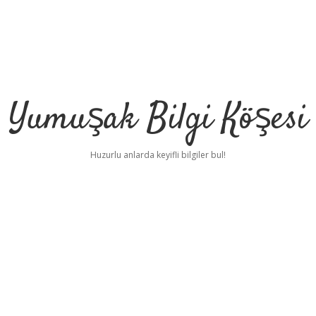
Yumuşak Bilgi Köşesi
Huzurlu anlarda keyifli bilgiler bul!