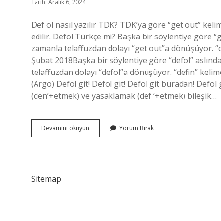
Tarih: Aralık 6, 2024
Def ol nasıl yazılır TDK? TDK’ya göre “get out” keli
edilir. Defol Türkçe mi? Başka bir söylentiye göre “
zamanla telaffuzdan dolayı “get out”a dönüşüyor. “
Şubat 2018Başka bir söylentiye göre “defol” aslınd
telaffuzdan dolayı “defol”a dönüşüyor. “defin” keli
(Argo) Defol git! Defol git! Defol git buradan! Defo
(den’+etmek) ve yasaklamak (def ‘+etmek) bileşik…
Def
Devamını okuyun
Yorum Bırak
Ol
Mu
Defol
Mu
Sitemap