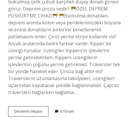
bükülmüş çelik çubuk karşılıklı düşey donatı görevi
görür. Deprem çirozu nedir?
ÖZEL DEPREM
PÜSKÜRTME CİHAZI
Burkulma donatıları,
deprem anında kolon veya perdelerimizdeki boyuna
ve enine donatıların birbirine kenetlenerek
patlamasını önler. Çiroz yerine etriye kullanılır mı?
Ancak aralarında belirli farklar vardır. Kipper bir
üzengi türüdür. Üzengiler Kippers’ın işlevlerini
yerine getirebilirken, Kippers üzengilerin
işlevlerinin çoğunu yerine getiremez. Traversler tek
bir yönde hareket eder. Çiroza bağ atılır mı?
Traverslerin uzunlamasına takviyeleri, üzengileri
uçlarından kapatacak şekilde bağlanmalıdır. Çapraz
traversleri bağlarken bağlama…
Deprem
Devamını okuyun
6 Yorum
Çirozu
Ne
Işe