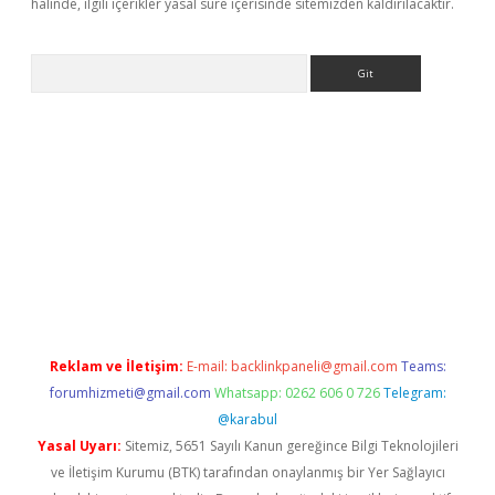
halinde, ilgili içerikler yasal süre içerisinde sitemizden kaldırılacaktır.
Arama
etexper indir
elexbetgiris.org
Reklam ve İletişim:
E-mail:
backlinkpaneli@gmail.com
Teams:
forumhizmeti@gmail.com
Whatsapp: 0262 606 0 726
Telegram:
@karabul
Yasal Uyarı:
Sitemiz, 5651 Sayılı Kanun gereğince Bilgi Teknolojileri
ve İletişim Kurumu (BTK) tarafından onaylanmış bir Yer Sağlayıcı