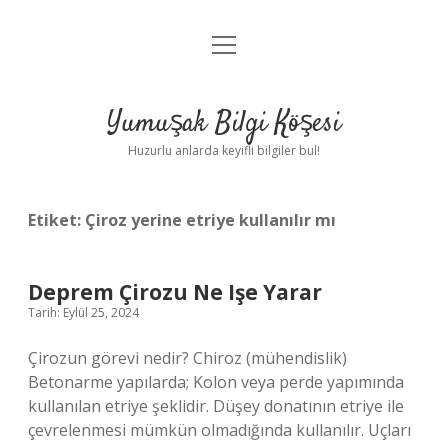
menüyü
Anasayfa
aç
Gizlilik Politikası
Yumuşak Bilgi Köşesi
Yasal Uyarı
Huzurlu anlarda keyifli bilgiler bul!
Hakkımızda
Etiket:
Çiroz yerine etriye kullanılır mı
Deprem Çirozu Ne Işe Yarar
Tarih: Eylül 25, 2024
Çirozun görevi nedir? Chiroz (mühendislik)
Betonarme yapılarda; Kolon veya perde yapımında
kullanılan etriye şeklidir. Düşey donatının etriye ile
çevrelenmesi mümkün olmadığında kullanılır. Uçları