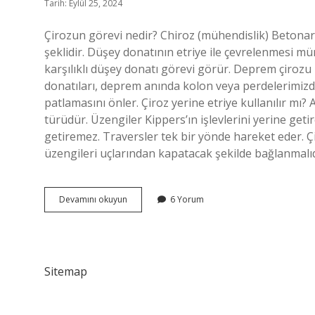
Tarih: Eylül 25, 2024
Çirozun görevi nedir? Chiroz (mühendislik) Betonar
şeklidir. Düşey donatının etriye ile çevrelenmesi m
karşılıklı düşey donatı görevi görür. Deprem çirozu
donatıları, deprem anında kolon veya perdelerimizd
patlamasını önler. Çiroz yerine etriye kullanılır mı? 
türüdür. Üzengiler Kippers’ın işlevlerini yerine geti
getiremez. Traversler tek bir yönde hareket eder. Çi
üzengileri uçlarından kapatacak şekilde bağlanmalı
Deprem
Devamını okuyun
6 Yorum
Çirozu
Ne
Işe
Yarar
Sitemap