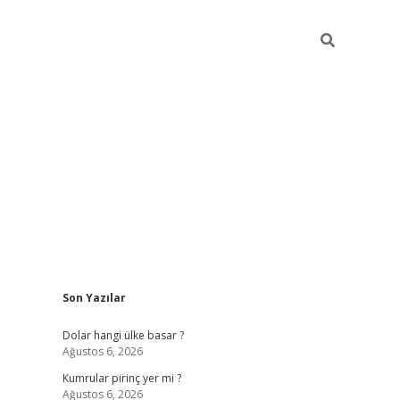
Sidebar
Son Yazılar
https://hiltonbet-giris.com/
betexper i
Dolar hangi ülke basar ?
Ağustos 6, 2026
Kumrular pirinç yer mi ?
Ağustos 6, 2026