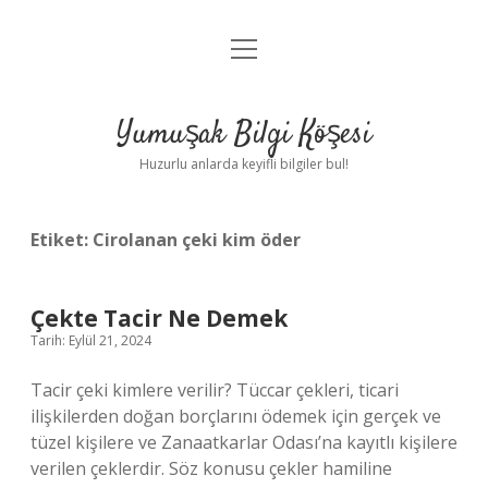
menüyü
Anasayfa
aç
Gizlilik Politikası
Yumuşak Bilgi Köşesi
Yasal Uyarı
Huzurlu anlarda keyifli bilgiler bul!
Hakkımızda
Etiket:
Cirolanan çeki kim öder
Çekte Tacir Ne Demek
Tarih: Eylül 21, 2024
Tacir çeki kimlere verilir? Tüccar çekleri, ticari
ilişkilerden doğan borçlarını ödemek için gerçek ve
tüzel kişilere ve Zanaatkarlar Odası’na kayıtlı kişilere
verilen çeklerdir. Söz konusu çekler hamiline