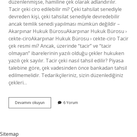
düzenlenmişse, hamiline çek olarak adlandırılır.
Tacir çeki ciro edilebilir mi? Çeki tahsilat senediyle
devreden kişi, çeki tahsilat senediyle devredebilir
ancak temlik senedi yapılması mümkün değildir –
Akarpınar Hukuk BürosuAkarpınar Hukuk Bürosu ›
cekte-ciroAkarpınar Hukuk Bürosu › cekte-ciro Tacir
çek resmi mi? Ancak, üzerinde “tacir” ve “tacir
olmayan” ibarelerinin yazılı olduğu çekler hukuken
yazılı çek sayılır. Tacir çeki nasıl tahsil edilir? Piyasa
talebine göre, çek vadesinden önce bankadan tahsil
edilmemelidir. Tedarikçileriniz, sizin düzenlediğiniz
çekleri…
Çekte
Devamını okuyun
6 Yorum
Tacir
Ne
Demek
Sitemap