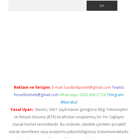
Arama
texper indir
elexbetgiris.org
Reklam ve İletişim:
E-mail:
backlinkpaneli@gmail.com
Teams:
forumhizmeti@gmail.com
Whatsapp: 0262 606 0 726
Telegram:
@karabul
Yasal Uyarı:
Sitemiz, 5651 Sayılı Kanun gereğince Bilgi Teknolojileri
ve İletişim Kurumu (BTK) tarafından onaylanmış bir Yer Sağlayıcı
olarak hizmet vermektedir. Bu nedenle, sitedeki içerikleri proaktif
olarak denetleme veya araştırma yükümlülüğümüz bulunmamaktadır.