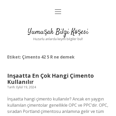
menüyü
Anasayfa
aç
Gizlilik Politikası
Yumuşak Bilgi Köşesi
Yasal Uyarı
Huzurlu anlarda keyifli bilgiler bul!
Hakkımızda
Etiket:
Çimento 42 5 R ne demek
Inşaatta En Çok Hangi Çimento
Kullanılır
Tarih: Eylül 19, 2024
İnşaatta hangi çimento kullanılır? Ancak en yaygın
kullanılan çimentolar genellikle OPC ve PPC’dir. OPC,
sıradan Portland çimentosu anlamına gelir ve tüm