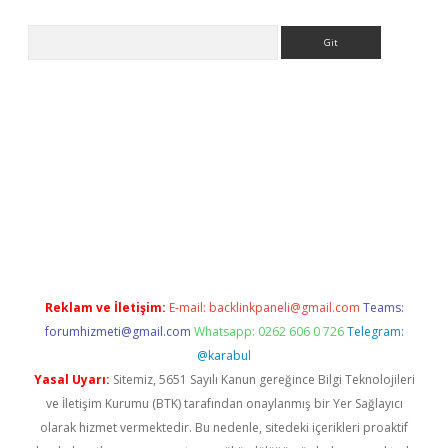
Arama
etexper indir
elexbetgiris.org
Reklam ve İletişim:
E-mail:
backlinkpaneli@gmail.com
Teams:
forumhizmeti@gmail.com
Whatsapp: 0262 606 0 726
Telegram:
@karabul
Yasal Uyarı:
Sitemiz, 5651 Sayılı Kanun gereğince Bilgi Teknolojileri
ve İletişim Kurumu (BTK) tarafından onaylanmış bir Yer Sağlayıcı
olarak hizmet vermektedir. Bu nedenle, sitedeki içerikleri proaktif