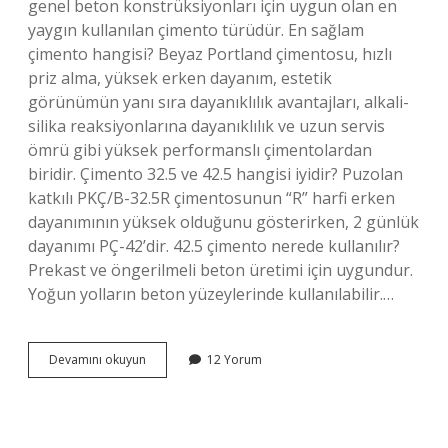
genel beton konstrüksiyonları için uygun olan en
yaygın kullanılan çimento türüdür. En sağlam
çimento hangisi? Beyaz Portland çimentosu, hızlı
priz alma, yüksek erken dayanım, estetik
görünümün yanı sıra dayanıklılık avantajları, alkali-
silika reaksiyonlarına dayanıklılık ve uzun servis
ömrü gibi yüksek performanslı çimentolardan
biridir. Çimento 32.5 ve 42.5 hangisi iyidir? Puzolan
katkılı PKÇ/B-32.5R çimentosunun “R” harfi erken
dayanımının yüksek olduğunu gösterirken, 2 günlük
dayanımı PÇ-42’dir. 42.5 çimento nerede kullanılır?
Prekast ve öngerilmeli beton üretimi için uygundur.
Yoğun yolların beton yüzeylerinde kullanılabilir.…
Inşaatta
Devamını okuyun
12 Yorum
En
Çok
Hangi
Çimento