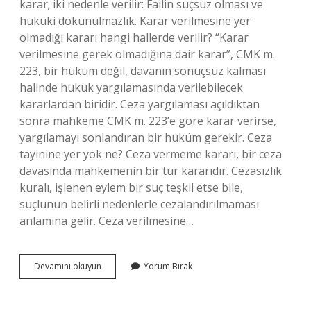
karar; iki nedenle verilir: Failin suçsuz olması ve
hukuki dokunulmazlık. Karar verilmesine yer
olmadığı kararı hangi hallerde verilir? “Karar
verilmesine gerek olmadığına dair karar”, CMK m.
223, bir hüküm değil, davanın sonuçsuz kalması
halinde hukuk yargılamasında verilebilecek
kararlardan biridir. Ceza yargılaması açıldıktan
sonra mahkeme CMK m. 223’e göre karar verirse,
yargılamayı sonlandıran bir hüküm gerekir. Ceza
tayinine yer yok ne? Ceza vermeme kararı, bir ceza
davasında mahkemenin bir tür kararıdır. Cezasızlık
kuralı, işlenen eylem bir suç teşkil etse bile,
suçlunun belirli nedenlerle cezalandırılmaması
anlamına gelir. Ceza verilmesine…
Hangisinde
Devamını okuyun
Yorum Bırak
Ceza
Verilmesine
Yer