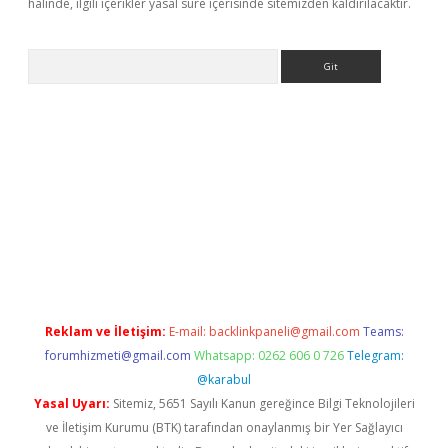
halinde, ilgili içerikler yasal süre içerisinde sitemizden kaldırılacaktır.
Arama
etexper indir
elexbetgiris.org
Reklam ve İletişim:
E-mail:
backlinkpaneli@gmail.com
Teams:
forumhizmeti@gmail.com
Whatsapp: 0262 606 0 726
Telegram:
@karabul
Yasal Uyarı:
Sitemiz, 5651 Sayılı Kanun gereğince Bilgi Teknolojileri
ve İletişim Kurumu (BTK) tarafından onaylanmış bir Yer Sağlayıcı