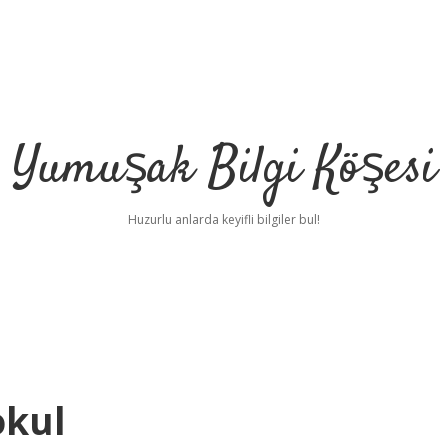
Yumuşak Bilgi Köşesi
Huzurlu anlarda keyifli bilgiler bul!
okul