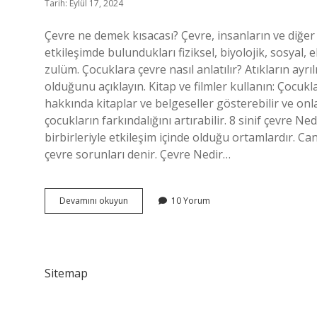
Tarih: Eylül 17, 2024
Çevre ne demek kısacası? Çevre, insanların ve diğer 
etkileşimde bulundukları fiziksel, biyolojik, sosyal
zulüm. Çocuklara çevre nasıl anlatılır? Atıkların ay
olduğunu açıklayın. Kitap ve filmler kullanın: Çocuk
hakkında kitaplar ve belgeseller gösterebilir ve onl
çocukların farkındalığını artırabilir. 8 sinif çevre Ne
birbirleriyle etkileşim içinde olduğu ortamlardır. Ca
çevre sorunları denir. Çevre Nedir…
Çevre
Devamını okuyun
10 Yorum
Ne
Demek
Ilkokul
Sitemap