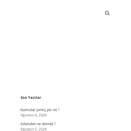
Sidebar
Son Yazılar
https://hiltonbet-giris.com/
betexper i
Kumrular pirinç yer mi ?
Ağustos 6, 2026
Avlandım ne demek ?
Ağustos 5, 2026