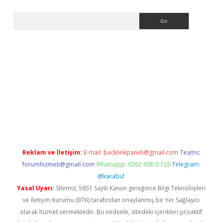
Arama
etexper indir
elexbetgiris.org
Reklam ve İletişim:
E-mail:
backlinkpaneli@gmail.com
Teams:
forumhizmeti@gmail.com
Whatsapp: 0262 606 0 726
Telegram:
@karabul
Yasal Uyarı:
Sitemiz, 5651 Sayılı Kanun gereğince Bilgi Teknolojileri
ve İletişim Kurumu (BTK) tarafından onaylanmış bir Yer Sağlayıcı
olarak hizmet vermektedir. Bu nedenle, sitedeki içerikleri proaktif