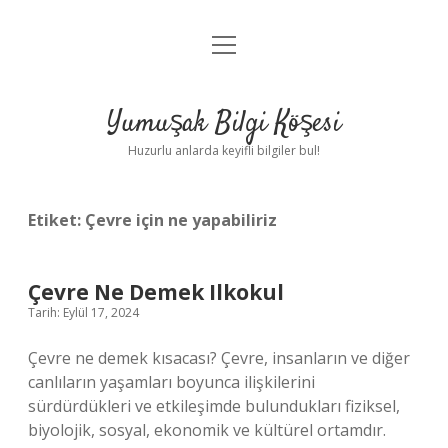
menüyü
Anasayfa
aç
Gizlilik Politikası
Yumuşak Bilgi Köşesi
Yasal Uyarı
Huzurlu anlarda keyifli bilgiler bul!
Hakkımızda
Etiket:
Çevre için ne yapabiliriz
Çevre Ne Demek Ilkokul
Tarih: Eylül 17, 2024
Çevre ne demek kısacası? Çevre, insanların ve diğer
canlıların yaşamları boyunca ilişkilerini
sürdürdükleri ve etkileşimde bulundukları fiziksel,
biyolojik, sosyal, ekonomik ve kültürel ortamdır.