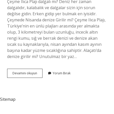
Çeşme Ilıca Plajı dalgalı mı? Deniz her zaman
dalgalıdır, kalabalık ve dalgalar sizin için sorun
değilse gidin. Erken gidip yer bulmak en iyisidir.
Çeşmede Nisanda denize Girilir mi? Çeşme Ilıca Plajı,
Türkiye’nin en ünlü plajları arasında yer almakta
olup, 3 kilometreyi bulan uzunluğu, incecik altın
rengi kumu, sığ ve berrak denizi ve denize akan
sıcak su kaynaklarıyla, nisan ayından kasım ayının
başına kadar yüzme sıcaklığına sahiptir. Alaçatı’da
denize girilir mi? Unutulmaz bir yaz…
Çeşme
Devamını okuyun
Yorum Bırak
Denizi
Sığ
Mı
Sitemap