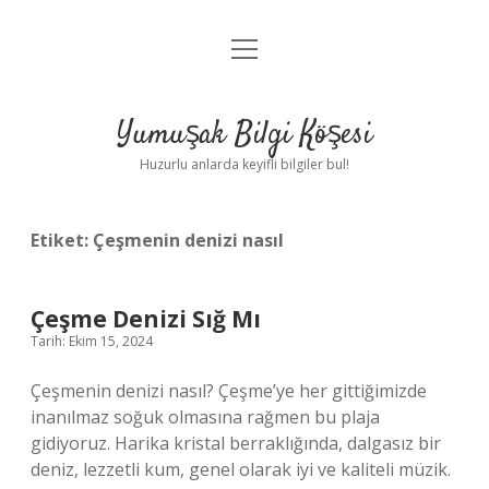
menüyü
Anasayfa
aç
Gizlilik Politikası
Yumuşak Bilgi Köşesi
Yasal Uyarı
Huzurlu anlarda keyifli bilgiler bul!
Hakkımızda
Etiket:
Çeşmenin denizi nasıl
Çeşme Denizi Sığ Mı
Tarih: Ekim 15, 2024
Çeşmenin denizi nasıl? Çeşme’ye her gittiğimizde
inanılmaz soğuk olmasına rağmen bu plaja
gidiyoruz. Harika kristal berraklığında, dalgasız bir
deniz, lezzetli kum, genel olarak iyi ve kaliteli müzik.