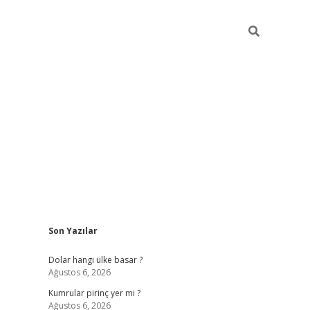
Sidebar
Son Yazılar
https://hiltonbet-giris.com/
betexper i
Dolar hangi ülke basar ?
Ağustos 6, 2026
Kumrular pirinç yer mi ?
Ağustos 6, 2026