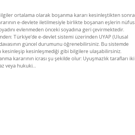
lgiler ortalama olarak boşanma kararı kesinleştikten sonra
rarının e-devlete iletilmesiyle birlikte boşanan eşlerin nüfus
soyadını evlenmeden önceki soyadına geri çevirmektedir.
nden: Türkiye’de e-devlet sistemi üzerinden UYAP (Ulusal
a davasının güncel durumunu öğrenebilirsiniz. Bu sistemde
sinleşip kesinleşmediği gibi bilgilere ulaşabilirsiniz.
nma kararının icrası şu şekilde olur: Uyuşmazlık tarafları iki
pmaz veya hukuki…