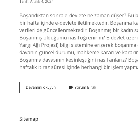
Tarih: Aralık 4, 2024
Boşandıktan sonra e-devlete ne zaman düşer? Bu bi
bir hafta içinde e-devlete iletilmektedir. Boşanma ka
verileri de güncellenmektedir. Boşanmış bir kadın 
Boşanmış olduğumu nasıl öğrenirim? E-devlet üzeri
Yargı Ağı Projesi) bilgi sistemine erişerek boşanm
davanın güncel durumu, mahkeme kararı ve kararın ke
Boşanma davasının kesinleştiğini nasıl anlarız? Boşa
haftalık itiraz süresi içinde herhangi bir işlem ya
Boşanma
Devamını okuyun
Yorum Bırak
Davasının
Bittiği
Nasıl
Anlaşılır
Sitemap