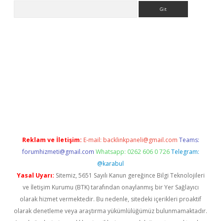
Arama
etexper indir
elexbetgiris.org
Reklam ve İletişim:
E-mail:
backlinkpaneli@gmail.com
Teams:
forumhizmeti@gmail.com
Whatsapp: 0262 606 0 726
Telegram:
@karabul
Yasal Uyarı:
Sitemiz, 5651 Sayılı Kanun gereğince Bilgi Teknolojileri
ve İletişim Kurumu (BTK) tarafından onaylanmış bir Yer Sağlayıcı
olarak hizmet vermektedir. Bu nedenle, sitedeki içerikleri proaktif
olarak denetleme veya araştırma yükümlülüğümüz bulunmamaktadır.