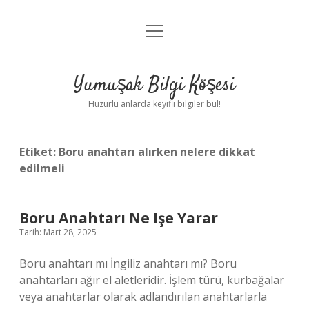
menüyü
Anasayfa
aç
Gizlilik Politikası
Yumuşak Bilgi Köşesi
Yasal Uyarı
Huzurlu anlarda keyifli bilgiler bul!
Hakkımızda
Etiket:
Boru anahtarı alırken nelere dikkat
edilmeli
Boru Anahtarı Ne Işe Yarar
Tarih: Mart 28, 2025
Boru anahtarı mı İngiliz anahtarı mı? Boru
anahtarları ağır el aletleridir. İşlem türü, kurbağalar
veya anahtarlar olarak adlandırılan anahtarlarla