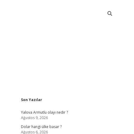
Sidebar
Son Yazılar
https://hiltonbet-giris.com/
betexper i
Yalova Armutlu olayı nedir ?
Ağustos 9, 2026
Dolar hangi ülke basar ?
Ağustos 6, 2026