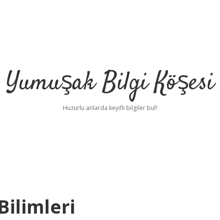
Yumuşak Bilgi Köşesi
Huzurlu anlarda keyifli bilgiler bul!
Bilimleri